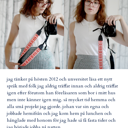
jag tänker på hösten 2012 och unversitet läsa ett nytt
språk med folk jag aldrig träffat innan och aldrig träffat
igen efter förutom han föreläsaren som bor i mitt hus
men inte känner igen mig. så mycket tid hemma och
alla små projekt jag gjorde. johan var sin egna och
jobbade hemifrån och jag kom hem på lunchen och
hånglade med honom för jag hade så få fasta tider och
jag började jobba på natten.