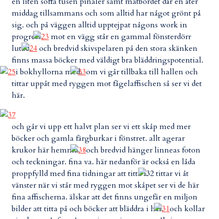
en liten soffa tusen pinaler samt matbordet där en äter
middag tillsammans och som alltid har något grönt på
sig. och på väggen alltid upptejpat någons work in
progress.
mot en vägg står en gammal fönsterdörr
lutad.
och bredvid skivspelaren på den stora skänken
finns massa böcker med väldigt bra bläddringspotential.
i bokhyllorna med.
om vi går tillbaka till hallen och
tittar uppåt med ryggen mot fågelaffischen så ser vi det
här.
och går vi upp ett halvt plan ser vi ett skåp med mer
böcker och gamla färgburkar i fönstret. allt agerar
krukor här hemma.
och bredvid hänger linneas foton
och teckningar. fina va. här nedanför är också en låda
proppfylld med fina tidningar att titta i.
tittar vi åt
vänster när vi står med ryggen mot skåpet ser vi de här
fina affischerna. älskar att det finns ungefär en miljon
bilder att titta på och böcker att bläddra i här.
och kollar