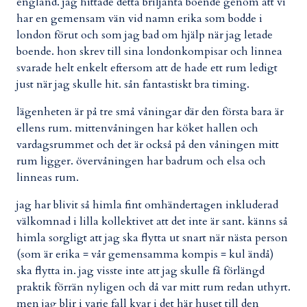
england. jag hittade detta briljanta boende genom att vi
har en gemensam vän vid namn erika som bodde i
london förut och som jag bad om hjälp när jag letade
boende. hon skrev till sina londonkompisar och linnea
svarade helt enkelt eftersom att de hade ett rum ledigt
just när jag skulle hit. sån fantastiskt bra timing.
lägenheten är på tre små våningar där den första bara är
ellens rum. mittenvåningen har köket hallen och
vardagsrummet och det är också på den våningen mitt
rum ligger. övervåningen har badrum och elsa och
linneas rum.
jag har blivit så himla fint omhändertagen inkluderad
välkomnad i lilla kollektivet att det inte är sant. känns så
himla sorgligt att jag ska flytta ut snart när nästa person
(som är erika = vår gemensamma kompis = kul ändå)
ska flytta in. jag visste inte att jag skulle få förlängd
praktik förrän nyligen och då var mitt rum redan uthyrt.
men jag blir i varje fall kvar i det här huset till den