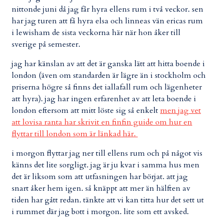
nittonde juni då jag får hyra ellens rum i två veckor. sen
har jag turen att få hyra elsa och linneas vän ericas rum
i lewisham de sista veckorna här när hon åker till
sverige på semester.
jag har känslan av att det är ganska lätt att hitta boende i
london (även om standarden är lägre än i stockholm och
priserna högre så finns det iallafall rum och lägenheter
att hyra). jag har ingen erfarenhet av att leta boende i
london eftersom att mitt löste sig så enkelt
men jag vet
att lovisa ranta har skrivit en finfin guide om hur en
flyttar till london som är länkad här.
i morgon flyttar jag ner till ellens rum och på något vis
känns det lite sorgligt. jag är ju kvar i samma hus men
det är liksom som att utfasningen har börjat. att jag
snart åker hem igen. så knäppt att mer än hälften av
tiden har gått redan. tänkte att vi kan titta hur det sett ut
i rummet där jag bott i morgon. lite som ett avsked.