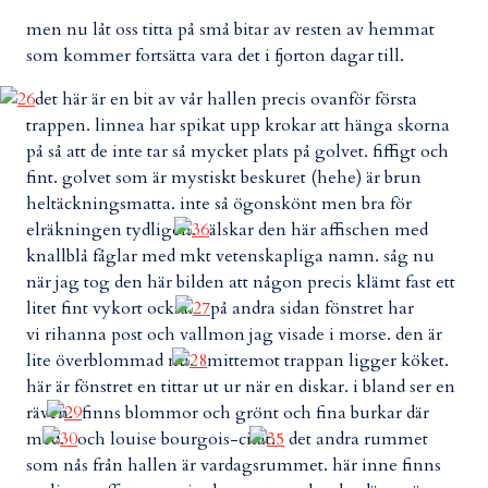
men nu låt oss titta på små bitar av resten av hemmat
som kommer fortsätta vara det i fjorton dagar till.
det här är en bit av vår hallen precis ovanför första
trappen. linnea har spikat upp krokar att hänga skorna
på så att de inte tar så mycket plats på golvet. fiffigt och
fint. golvet som är mystiskt beskuret (hehe) är brun
heltäckningsmatta. inte så ögonskönt men bra för
elräkningen tydligen.
älskar den här affischen med
knallblå fåglar med mkt vetenskapliga namn. såg nu
när jag tog den här bilden att någon precis klämt fast ett
litet fint vykort också.
på andra sidan fönstret har
vi rihanna post och vallmon jag visade i morse. den är
lite överblommad nu.
mittemot trappan ligger köket.
här är fönstret en tittar ut ur när en diskar. i bland ser en
räven.
finns blommor och grönt och fina burkar där
med.
och louise bourgois-citat.
det andra rummet
som nås från hallen är vardagsrummet. här inne finns