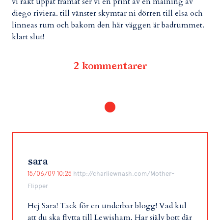
vi rakt uppåt framåt ser vi en print av en målning av
diego riviera. till vänster skymtar ni dörren till elsa och
linneas rum och bakom den här väggen är badrummet.
klart slut!
2 kommentarer
sara
15/06/09 10:25
http://charliewnash.com/Mother-
Flipper
Hej Sara! Tack för en underbar blogg! Vad kul
att du ska flytta till Lewisham. Har själv bott där