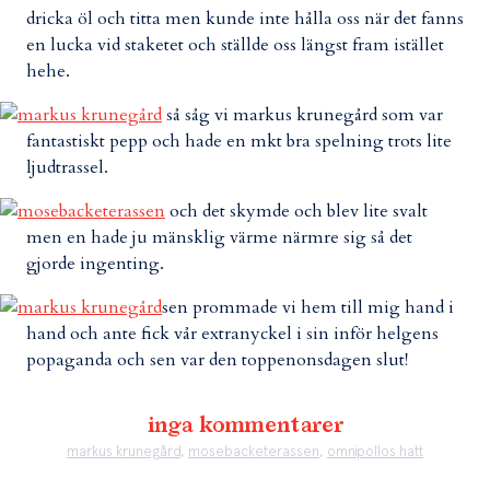
dricka öl och titta men kunde inte hålla oss när det fanns
en lucka vid staketet och ställde oss längst fram istället
hehe.
så såg vi markus krunegård som var
fantastiskt pepp och hade en mkt bra spelning trots lite
ljudtrassel.
och det skymde och blev lite svalt
men en hade ju mänsklig värme närmre sig så det
gjorde ingenting.
sen prommade vi hem till mig hand i
hand och ante fick vår extranyckel i sin inför helgens
popaganda och sen var den toppenonsdagen slut!
inga kommentarer
markus krunegård
,
mosebacketerassen
,
omnipollos hatt