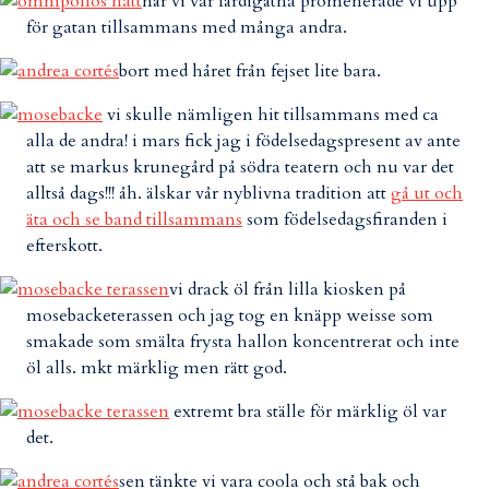
när vi var färdigätna promenerade vi upp
för gatan tillsammans med många andra.
bort med håret från fejset lite bara.
vi skulle nämligen hit tillsammans med ca
alla de andra! i mars fick jag i födelsedagspresent av ante
att se markus krunegård på södra teatern och nu var det
alltså dags!!! åh. älskar vår nyblivna tradition att
gå ut och
äta och se band tillsammans
som födelsedagsfiranden i
efterskott.
vi drack öl från lilla kiosken på
mosebacketerassen och jag tog en knäpp weisse som
smakade som smälta frysta hallon koncentrerat och inte
öl alls. mkt märklig men rätt god.
extremt bra ställe för märklig öl var
det.
sen tänkte vi vara coola och stå bak och