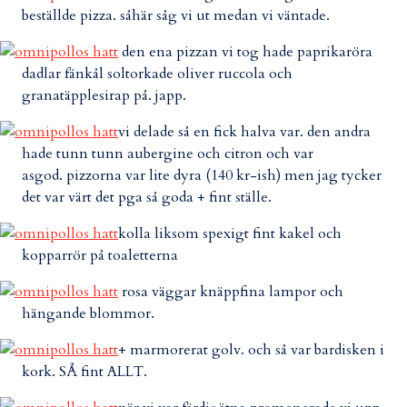
beställde pizza. såhär såg vi ut medan vi väntade.
den ena pizzan vi tog hade paprikaröra
dadlar fänkål soltorkade oliver ruccola och
granatäpplesirap på. japp.
vi delade så en fick halva var. den andra
hade tunn tunn aubergine och citron och var
asgod. pizzorna var lite dyra (140 kr-ish) men jag tycker
det var värt det pga så goda + fint ställe.
kolla liksom spexigt fint kakel och
kopparrör på toaletterna
rosa väggar knäppfina lampor och
hängande blommor.
+ marmorerat golv. och så var bardisken i
kork. SÅ fint ALLT.