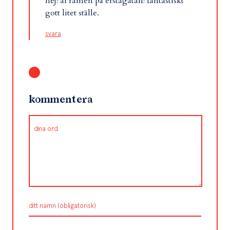
hej! ai ramen på erstagatan! fantastiskt
gott litet ställe.
svara
kommentera