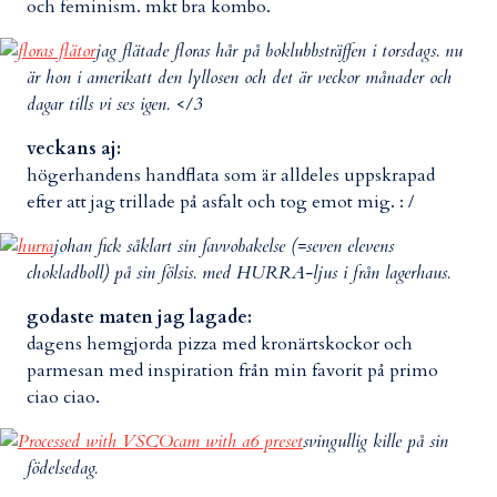
och feminism. mkt bra kombo.
jag flätade floras hår på boklubbsträffen i torsdags. nu
är hon i amerikatt den lyllosen och det är veckor månader och
dagar tills vi ses igen. </3
veckans aj:
högerhandens handflata som är alldeles uppskrapad
efter att jag trillade på asfalt och tog emot mig. : /
johan fick såklart sin favvobakelse (=seven elevens
chokladboll) på sin fölsis. med HURRA-ljus i från lagerhaus.
godaste maten jag lagade:
dagens hemgjorda pizza med kronärtskockor och
parmesan med inspiration från min favorit på primo
ciao ciao.
svingullig kille på sin
födelsedag.