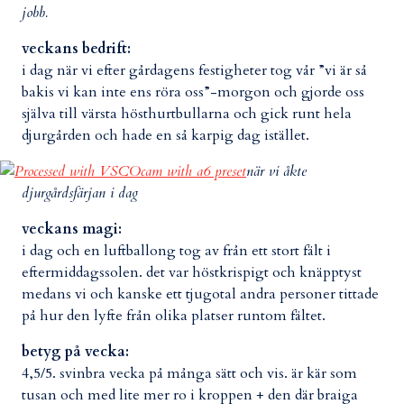
jobb.
veckans bedrift:
i dag när vi efter gårdagens festigheter tog vår ”vi är så
bakis vi kan inte ens röra oss”-morgon och gjorde oss
själva till värsta hösthurtbullarna och gick runt hela
djurgården och hade en så karpig dag istället.
när vi åkte
djurgårdsfärjan i dag
veckans magi:
i dag och en luftballong tog av från ett stort fält i
eftermiddagssolen. det var höstkrispigt och knäpptyst
medans vi och kanske ett tjugotal andra personer tittade
på hur den lyfte från olika platser runtom fältet.
betyg på vecka:
4,5/5. svinbra vecka på många sätt och vis. är kär som
tusan och med lite mer ro i kroppen + den där braiga