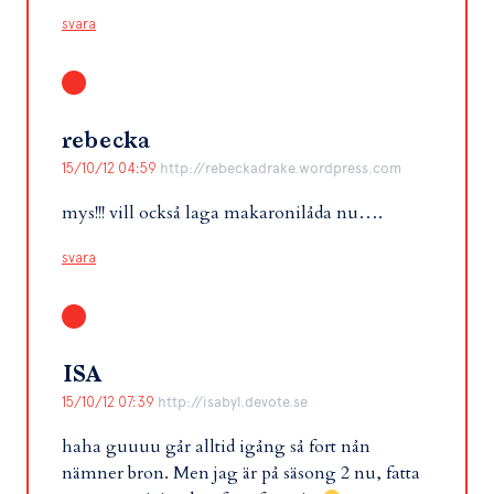
svara
rebecka
15/10/12 04:59
http://rebeckadrake.wordpress.com
mys!!! vill också laga makaronilåda nu….
svara
ISA
15/10/12 07:39
http://isabyl.devote.se
haha guuuu går alltid igång så fort nån
nämner bron. Men jag är på säsong 2 nu, fatta