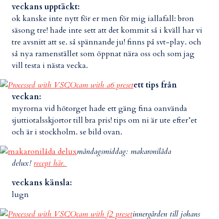
veckans upptäckt:
ok kanske inte nytt för er men för mig iallafall: bron
säsong tre! hade inte sett att det kommit så i kväll har vi
tre avsnitt att se. så spännande ju! finns på svt-play. och
så nya ramenstället som öppnat nära oss och som jag
vill testa i nästa vecka.
ett tips från
veckan:
myrorna vid hötorget hade ett gäng fina oanvända
sjuttiotalsskjortor till bra pris! tips om ni är ute efter’et
och är i stockholm. se bild ovan.
måndagsmiddag: makaronilåda
delux!
recept här.
veckans känsla:
lugn
innergården till johans