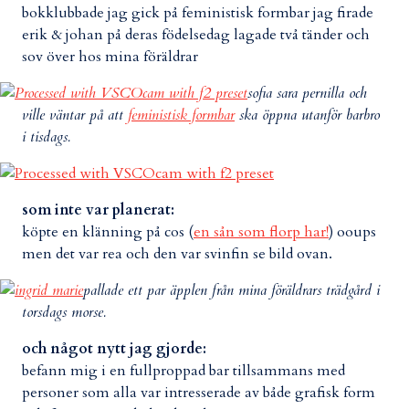
bokklubbade jag gick på feministisk formbar jag firade
erik & johan på deras födelsedag lagade två tänder och
sov över hos mina föräldrar
sofia sara pernilla och
ville väntar på att
feministisk formbar
ska öppna utanför barbro
i tisdags.
som inte var planerat:
köpte en klänning på cos (
en sån som florp har!
) ooups
men det var rea och den var svinfin se bild ovan.
pallade ett par äpplen från mina föräldrars trädgård i
torsdags morse.
och något nytt jag gjorde:
befann mig i en fullproppad bar tillsammans med
personer som alla var intresserade av både grafisk form