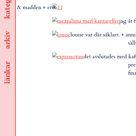
kategorier
adden & madden + erik.
jag åt 
arkiv
louise var där såklart. + an
säll
det avslutades med kaf
pre
länkar
fin