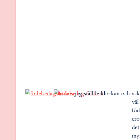
jag ställde klockan och vak
väl
föd
cro
det
mys