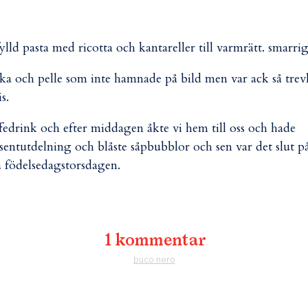
fylld pasta med ricotta och kantareller till varmrätt. smarrig
nika och pelle som inte hamnade på bild men var ack så trev
is.
fedrink och efter middagen åkte vi hem till oss och hade
sentutdelning och blåste såpbubblor och sen var det slut p
a födelsedagstorsdagen.
1 kommentar
buco nero