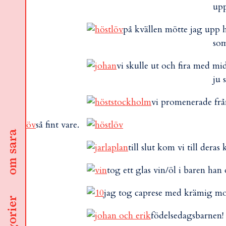
upp
på kvällen mötte jag upp h
som
vi skulle ut och fira med mi
ju 
vi promenerade från
så fint vare.
om sara
till slut kom vi till dera
tog ett glas vin/öl i baren han
jag tog caprese med krämig mozzz
födelsedagsbarnen!