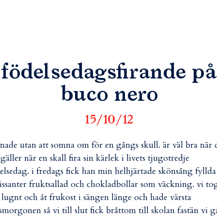
födelsedagsfirande på
buco nero
15/10/12
nade utan att somna om för en gångs skull. är väl bra när 
 gäller när en skall fira sin kärlek i livets tjugotredje
elsedag. i fredags fick han min helhjärtade skönsång fyllda
issanter fruktsallad och chokladbollar som väckning. vi to
 lugnt och åt frukost i sängen länge och hade värsta
morgonen så vi till slut fick bråttom till skolan fastän vi g