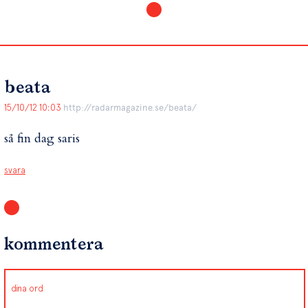
beata
15/10/12 10:03
http://radarmagazine.se/beata/
så fin dag saris
svara
kommentera