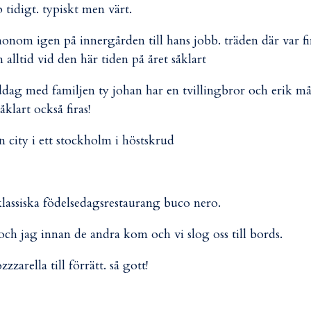
 tidigt. typiskt men värt.
onom igen på innergården till hans jobb. träden där var f
 alltid vid den här tiden på året såklart
ddag med familjen ty johan har en tvillingbror och erik må
såklart också firas!
 city i ett stockholm i höstskrud
s klassiska födelsedagsrestaurang buco nero.
 och jag innan de andra kom och vi slog oss till bords.
arella till förrätt. så gott!