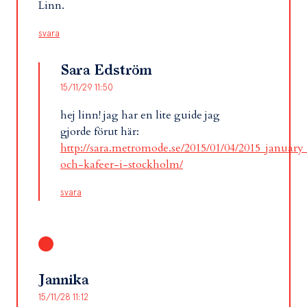
Linn.
svara
Sara Edström
15/11/29 11:50
hej linn! jag har en lite guide jag
gjorde förut här:
http://sara.metromode.se/2015/01/04/2015_january
och-kafeer-i-stockholm/
svara
Jannika
15/11/28 11:12