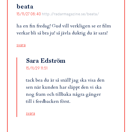
beata
15/11/27 08:40
http://radarmagazine.se/beata/
ha en fin fredag! Gud vill verkligen se er film
verkar bli så bra ju! så jävla duktig du är sara!
svara
Sara Edström
15/11/29 11:51
tack bea du är så snäll! jag ska visa den
sen när kunden har släppt den vi ska
nog fram och tillbaka några gånger
till i feedbacken först.
svara