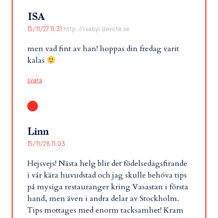
ISA
15/11/27 11:31
http://isabyl.devote.se
men vad fint av han! hoppas din fredag varit
kalas
svara
Linn
15/11/28 11:03
Hejsvejs! Nästa helg blir det födelsedagsfirande
i vår kära huvudstad och jag skulle behöva tips
på mysiga restauranger kring Vasastan i första
hand, men även i andra delar av Stockholm.
Tips mottages med enorm tacksamhet! Kram