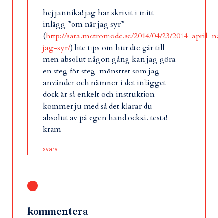
hej jannika! jag har skrivit i mitt
inlägg ”om när jag syr”
(
http://sara.metromode.se/2014/04/23/2014_april_n
jag-syr/
) lite tips om hur dte går till
men absolut någon gång kan jag göra
en steg för steg. mönstret som jag
använder och nämner i det inlägget
dock är så enkelt och instruktion
kommer ju med så det klarar du
absolut av på egen hand också. testa!
kram
svara
kommentera