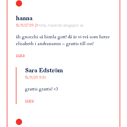
hanna
15/11/27 09:21
http://ackribi.blogspot.se
åh gnocchi så himla gott! då är vi två som heter
elisabeth i andranamn – grattis till oss!
svara
Sara Edström
15/11/29 11:51
grattis grattis! <3
svara