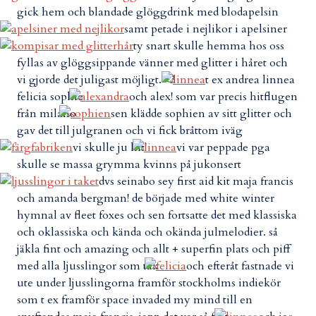
gick hem och blandade glöggdrink med blodapelsin
samt petade i nejlikor i apelsiner
ty snart skulle hemma hos oss
fyllas av glöggsippande vänner med glitter i håret och
vi gjorde det juligast möjligt. <3
t ex andrea linnea
felicia sophie
och alex! som var precis hitflugen
från milano
sen klädde sophien av sitt glitter och
gav det till julgranen och vi fick bråttom iväg
vi skulle ju hit!
vi var peppade pga
skulle se massa grymma kvinns på jukonsert
dvs seinabo sey first aid kit maja francis
och amanda bergman! de började med white winter
hymnal av fleet foxes och sen fortsatte det med klassiska
och oklassiska och kända och okända julmelodier. så
jäkla fint och amazing och allt + superfin plats och piff
med alla ljusslingor som tak
och efteråt fastnade vi
ute under ljusslingorna framför stockholms indiekör
som t ex framför space invaded my mind till en