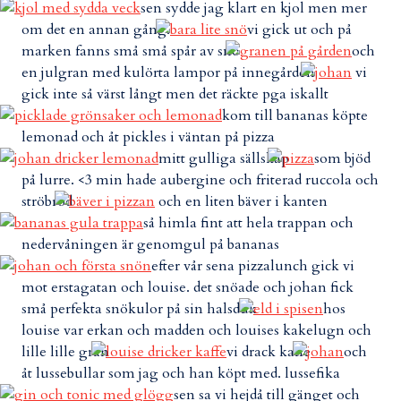
sen sydde jag klart en kjol men mer
om det en annan gång.
vi gick ut och på
marken fanns små små spår av snö
och
en julgran med kulörta lampor på innegården
vi
gick inte så värst långt men det räckte pga iskallt
kom till bananas köpte
lemonad och åt pickles i väntan på pizza
mitt gulliga sällskap
som bjöd
på lurre. <3 min hade aubergine och friterad ruccola och
ströbröd
och en liten bäver i kanten
så himla fint att hela trappan och
nedervåningen är genomgul på bananas
efter vår sena pizzalunch gick vi
mot erstagatan och louise. det snöade och johan fick
små perfekta snökulor på sin halsduk
hos
louise var erkan och madden och louises kakelugn och
lille lille gran
vi drack kaffe
och
åt lussebullar som jag och han köpt med. lussefika
sen sa vi hejdå till gänget och