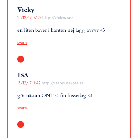
Vicky
15/12/17 07:27
http://vickys.se/
en liten bäver i kanten nej lägg avvvv <3
svara
ISA
15/12/17 11:42
http://isabyl.devote.se
gör nästan ONT så fin lussedag <3
svara