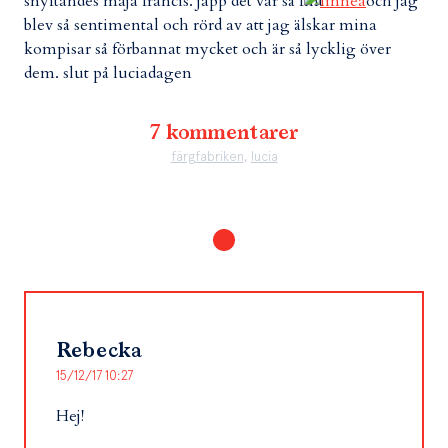
snyftandes maja francis. japp det var så fint
och jag
blev så sentimental och rörd av att jag älskar mina
kompisar så förbannat mycket och är så lycklig över
dem. slut på luciadagen
7 kommentarer
färgfabriken
,
lucia
Rebecka
15/12/17 10:27
Hej!