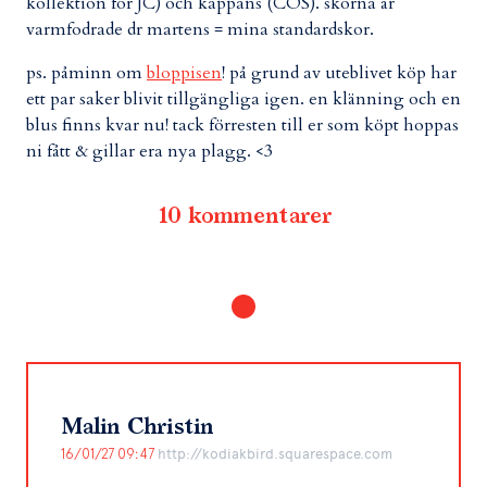
kollektion för JC) och kappans (COS). skorna är
varmfodrade dr martens = mina standardskor.
ps. påminn om
bloppisen
! på grund av uteblivet köp har
ett par saker blivit tillgängliga igen. en klänning och en
blus finns kvar nu! tack förresten till er som köpt hoppas
ni fått & gillar era nya plagg. <3
10 kommentarer
Malin Christin
16/01/27 09:47
http://kodiakbird.squarespace.com