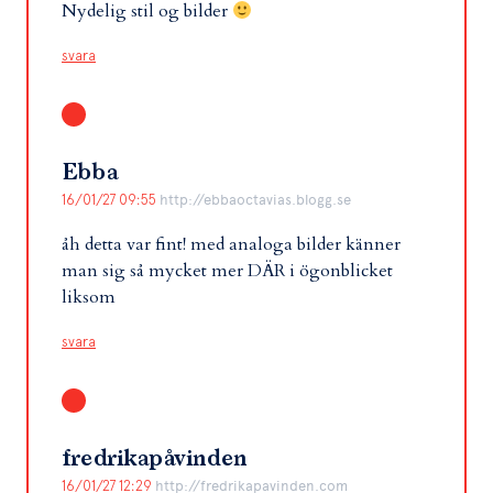
Nydelig stil og bilder
svara
Ebba
16/01/27 09:55
http://ebbaoctavias.blogg.se
åh detta var fint! med analoga bilder känner
man sig så mycket mer DÄR i ögonblicket
liksom
svara
fredrikapåvinden
16/01/27 12:29
http://fredrikapavinden.com