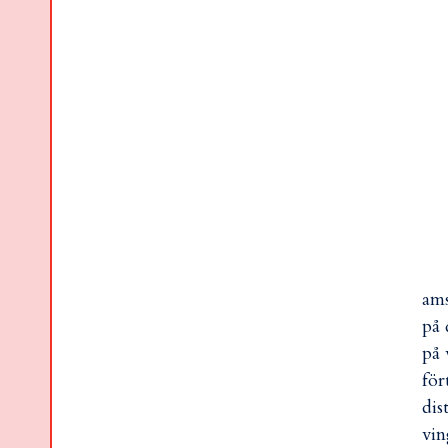
ams
på 
på 
för
dis
vin