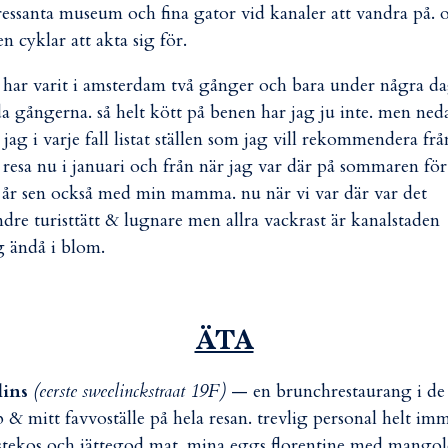
ressanta museum och fina gator vid kanaler att vandra på. 
en cyklar att akta sig för.
 har varit i amsterdam två gånger och bara under några d
a gångerna. så helt kött på benen har jag ju inte. men ned
 jag i varje fall listat ställen som jag vill rekommendera frå
 resa nu i januari och från när jag var där på sommaren för
 år sen också med min mamma. nu när vi var där var det
dre turisttätt & lugnare men allra vackrast är kanalstaden
 ändå i blom.
ÄTA
llins
(eerste sweelinckstraat 19F)
— en brunchrestaurang i de
p & mitt favvoställe på hela resan. trevlig personal helt im
stekos och jättegod mat. mina eggs florentine med mango