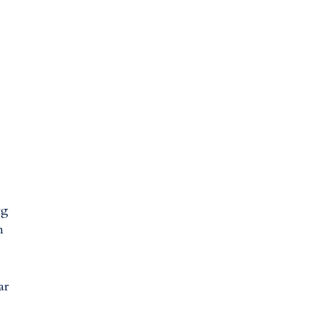
gg
n
ar