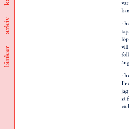
var
kan
arkiv
·
h
tap
löp
vil
länkar
fol
ång
·
ho
l’e
jag
så 
väd