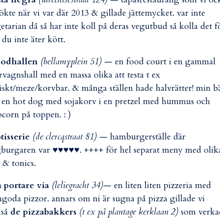
ökte när vi var där 2013 & gillade jättemycket. var inte
etarian då så har inte koll på deras vegutbud så kolla det f
du inte äter kött.
oodhallen
(bellamyplein 51)
— en food court i en gammal
rvagnshall med en massa olika att testa t ex
iskt/meze/korvbar. & många ställen hade halvrätter! min b
 en hot dog med sojakorv i en pretzel med hummus och
corn på toppen. : )
tisserie
(de clercqstraat 81)
— hamburgerställe där
burgaren var ♥♥♥♥♥. ++++ för hel separat meny med olik
 & tonics.
 portare via
(leliegracht 34)
— en liten liten pizzeria med
ngoda pizzor. annars om ni är sugna på pizza gillade vi
kså
de pizzabakkers
(t ex på plantage kerklaan 2)
som verka