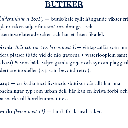
BUTIKER
bilderdijkstraat 165F)
— butik/kafé fyllt hängande växter fr
lar i taket. säljer fina små inrednings- och
nteringsrelaterade saker och har en liten fikadel.
pisode
(här och var t ex berenstraat 1)
— vintageaffär som fin
flera platser (både vid de nio gatorna + waterlooplein samt 
dväst) & som både säljer gamla grejer och syr om plagg til
ernare modeller (typ som beyond retro).
arqt
— en kedja med livsmedelsbutiker där allt har fina
packningar typ som urban deli! här kan en kvista förbi och
a snacks till hotellrummet t ex.
endo
(berenstraat 11)
— butik för konstböcker.