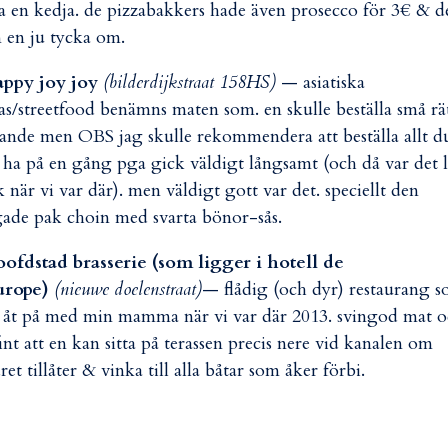
a en kedja. de pizzabakkers hade även prosecco för 3€ & d
 en ju tycka om.
appy joy joy
(bilderdijkstraat 158HS)
— asiatiska
as/streetfood benämns maten som. en skulle beställa små rä
ande men OBS jag skulle rekommendera att beställa allt d
l ha på en gång pga gick väldigt långsamt (och då var det l
k när vi var där). men väldigt gott var det. speciellt den
ade pak choin med svarta bönor-sås.
ofdstad brasserie (som ligger i hotell de
urope)
(nieuwe doelenstraat)
— flådig (och dyr) restaurang 
 åt på med min mamma när vi var där 2013. svingod mat 
fint att en kan sitta på terassen precis nere vid kanalen om
ret tillåter & vinka till alla båtar som åker förbi.