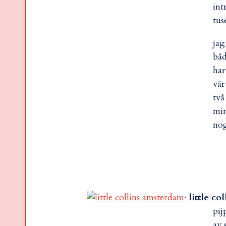
int
tus
jag
båd
har
vår
två
min
nog
·
little co
pij
av 