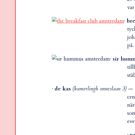
va
·
bre
tyc
joh
på.
·
sir hum
til
stäl
·
de kas
(kamerlingh onneslaan 3)
— b
cen
när
som
eve
·
p