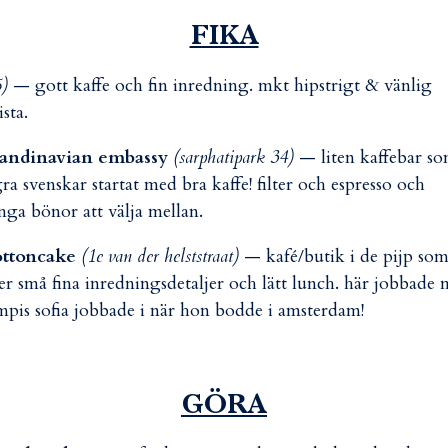
FIKA
5)
— gott kaffe och fin inredning. mkt hipstrigt & vänlig
ista.
candinavian embassy
(sarphatipark 34)
— liten kaffebar s
ra svenskar startat med bra kaffe! filter och espresso och
ga bönor att välja mellan.
ottoncake
(1e van der helststraat)
— kafé/butik i de pijp so
jer små fina inredningsdetaljer och lätt lunch. här jobbade 
pis sofia jobbade i när hon bodde i amsterdam!
GÖRA