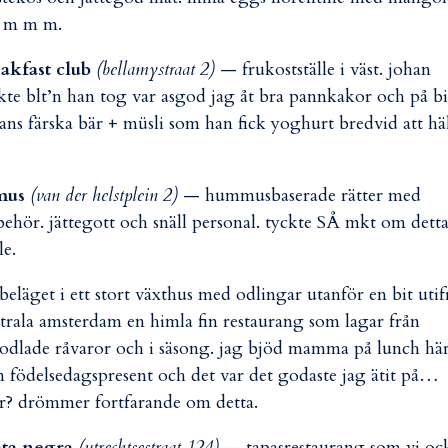
r m m m.
akfast club
(bellamystraat 2)
— frukostställe i väst. johan
kte blt’n han tog var asgod jag åt bra pannkakor och på bi
ans färska bär + müsli som han fick yoghurt bredvid att hä
mus
(van der helstplein 2)
— hummusbaserade rätter med
lbehör. jättegott och snäll personal. tyckte SÅ mkt om dett
le.
eläget i ett stort växthus med odlingar utanför en bit utif
trala amsterdam en himla fin restaurang som lagar från
odlade råvaror och i säsong. jag bjöd mamma på lunch hä
 födelsedagspresent och det var det godaste jag ätit på…
r? drömmer fortfarande om detta.
ata negra
(utrechtsestraat 124)
— tapasrestaurang som vi oc