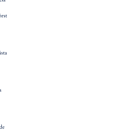
örst
ästa
a
de