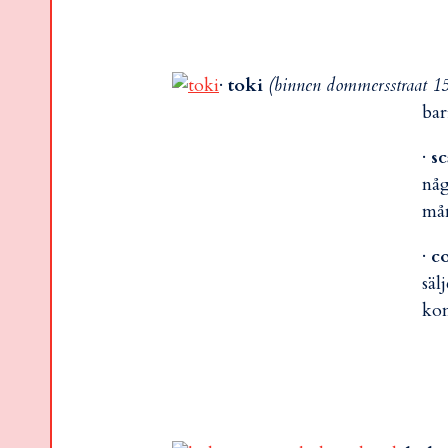
·
toki
(binnen dommersstraat 1
bar
·
s
någ
mån
·
c
säl
kom