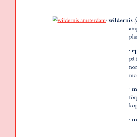
·
wildernis
(
amp
pla
·
e
på 
nor
mod
·
m
för
köp
·
m