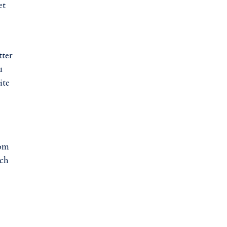
et
tter
u
ite
som
och