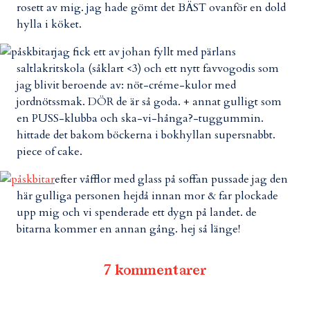
rosett av mig. jag hade gömt det BÄST ovanför en dold
hylla i köket.
jag fick ett av johan fyllt med pärlans
saltlakritskola (såklart <3) och ett nytt favvogodis som
jag blivit beroende av: nöt-créme-kulor med
jordnötssmak. DÖR de är så goda. + annat gulligt som
en PUSS-klubba och ska-vi-hånga?-tuggummin.
hittade det bakom böckerna i bokhyllan supersnabbt.
piece of cake.
efter våfflor med glass på soffan pussade jag den
här gulliga personen hejdå innan mor & far plockade
upp mig och vi spenderade ett dygn på landet. de
bitarna kommer en annan gång. hej så länge!
7 kommentarer