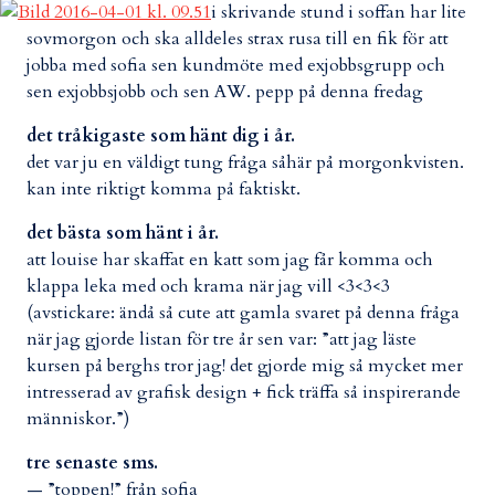
i skrivande stund i soffan har lite
sovmorgon och ska alldeles strax rusa till en fik för att
jobba med sofia sen kundmöte med exjobbsgrupp och
sen exjobbsjobb och sen AW. pepp på denna fredag
det tråkigaste som hänt dig i år.
det var ju en väldigt tung fråga såhär på morgonkvisten.
kan inte riktigt komma på faktiskt.
det bästa som hänt i år.
att louise har skaffat en katt som jag får komma och
klappa leka med och krama när jag vill <3<3<3
(avstickare: ändå så cute att gamla svaret på denna fråga
när jag gjorde listan för tre år sen var: ”att jag läste
kursen på berghs tror jag! det gjorde mig så mycket mer
intresserad av grafisk design + fick träffa så inspirerande
människor.”)
tre senaste sms.
— ”toppen!” från sofia