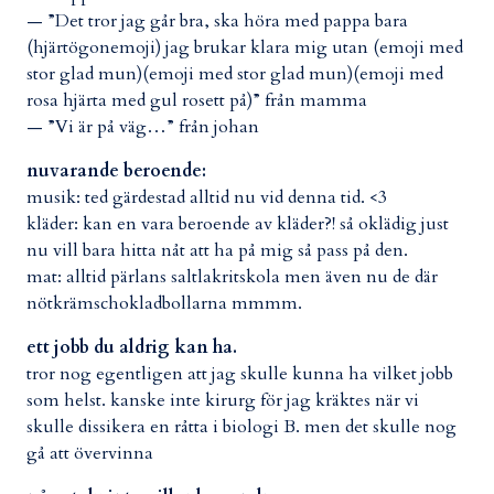
— ”Det tror jag går bra, ska höra med pappa bara
(hjärtögonemoji) jag brukar klara mig utan (emoji med
stor glad mun)(emoji med stor glad mun)(emoji med
rosa hjärta med gul rosett på)” från mamma
— ”Vi är på väg…” från johan
nuvarande beroende:
musik: ted gärdestad alltid nu vid denna tid. <3
kläder: kan en vara beroende av kläder?! så oklädig just
nu vill bara hitta nåt att ha på mig så pass på den.
mat: alltid pärlans saltlakritskola men även nu de där
nötkrämschokladbollarna mmmm.
ett jobb du aldrig kan ha.
tror nog egentligen att jag skulle kunna ha vilket jobb
som helst. kanske inte kirurg för jag kräktes när vi
skulle dissikera en råtta i biologi B. men det skulle nog
gå att övervinna