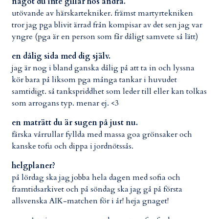
något du inte gillar hos andra.
utövande av härskartekniker. främst martyrtekniken
tror jag pga blivit ärrad från kompisar av det sen jag var
yngre (pga är en person som får dåligt samvete så lätt)
en dålig sida med dig själv.
jag är nog i bland ganska dålig på att ta in och lyssna
kör bara på liksom pga många tankar i huvudet
samtidigt. så tankspriddhet som leder till eller kan tolkas
som arrogans typ. menar ej. <3
en maträtt du är sugen på just nu.
färska vårrullar fyllda med massa goa grönsaker och
kanske tofu och dippa i jordnötssås.
helgplaner?
på lördag ska jag jobba hela dagen med sofia och
framtidsarkivet och på söndag ska jag gå på första
allsvenska AIK-matchen för i år! heja gnaget!