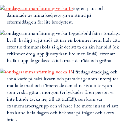
tog en paus och
dammade av mina kedjestygn en stund på
eftermiddagen för lite brodyrtest.
godisbild från i torsdags
kväll. härligt är ju ändå att när en kommer hem halv åtta
efter tio timmar skola så går det att ta en sån här bild (ok
erkänner drog upp ljusstyrkan lite men ändå). efter att
ha ätit upp de godaste skittlarna = de röda och gröna
i fredags drack jag och
sofia kaffe på saltå kvarn och pratade igenom intervjuer
mailade mail och förberedde den allra sista intervjun
som vi ska göra i morgon (vi lyckades få en person vi
inte kunde tacka nej till att träffa!!!). sen kom vår
examensarbetsgrupp och vi hade lite möte innan vi satt
hos kund hela dagen och fick svar på frågor och skrev
brief.