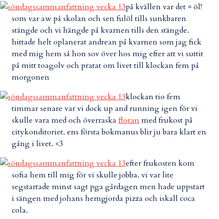
på kvällen var det = öl!
som var aw på skolan och sen fulöl tills sunkbaren
stängde och vi hängde på kvarnen tills den stängde.
hittade helt oplanerat andrean på kvarnen som jag fick
med mig hem så hon sov över hos mig efter att vi suttit
på mitt toagolv och pratat om livet till klockan fem på
morgonen
klockan tio fem
timmar senare var vi dock up and running igen för vi
skulle vara med och överraska
floran
med frukost på
citykonditoriet. ens första bokmanus blir ju bara klart en
gång i livet. <3
efter frukosten kom
sofia hem till mig för vi skulle jobba. vi var lite
segstartade minst sagt pga gårdagen men hade uppstart
i sängen med johans hemgjorda pizza och iskall coca
cola.