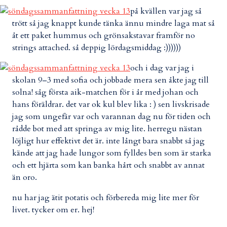
på kvällen var jag så
trött så jag knappt kunde tänka ännu mindre laga mat så
åt ett paket hummus och grönsakstavar framför no
strings attached. så deppig lördagsmiddag :))))))
och i dag var jag i
skolan 9–3 med sofia och jobbade mera sen åkte jag till
solna! såg första aik-matchen för i år med johan och
hans föräldrar. det var ok kul blev lika : ) sen livskrisade
jag som ungefär var och varannan dag nu för tiden och
rådde bot med att springa av mig lite. herregu nästan
löjligt hur effektivt det är. inte långt bara snabbt så jag
kände att jag hade lungor som fylldes ben som är starka
och ett hjärta som kan banka hårt och snabbt av annat
än oro.
nu har jag ätit potatis och förbereda mig lite mer för
livet. tycker om er. hej!