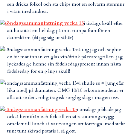
sen dricka folköl och äta chips mot en solvarm stenmur
i vitan med andrea.
i tisdags kväll efter
att ha suttit en hel dag på min rumpa framför en
datorskärm (då jag såg ut såhär)
så tog jag och sophie
en bit mat innan ett glas vin/drink på teatergrillen. jag
lyckades ge henne sin födelsedagspresent innan nästa
födelsedag för en gångs skull!
vi skulle se ≈ [ungefär
lika med] på dramaten. OMG 10/10 rekommenderar er
alla att se den. rolig tragisk sorglig slag i magen osv.
i onsdags jobbade jag
också hemifrån och fick till en så restaurangsnygg
omelett till lunch så var tvungen att föreviga. med stekt
tunt tunt skivad potatis i. så gott.