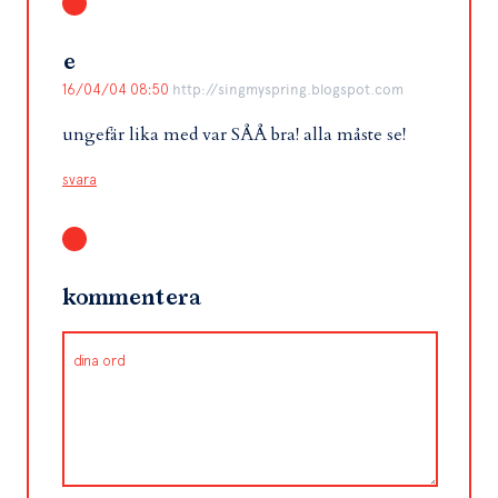
e
16/04/04 08:50
http://singmyspring.blogspot.com
ungefär lika med var SÅÅ bra! alla måste se!
svara
kommentera