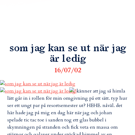
som jag kan se ut när jag
är ledig
16/07/02
känner att jag så himla
lätt går in i rollen för min omgivning på ett sätt. typ hur
ser ett ungt par på resortsemester ut? HEHE. nåväl. det
här hade jag på mig en dag här när jag och johan
spelade tic tac toe i sanden tog ett glas bubbel i
skymningen på stranden och fick veta en massa om
stjärnor och galaxer under späckad himmel av en