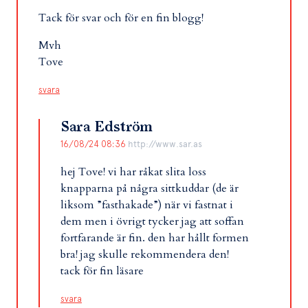
Tack för svar och för en fin blogg!
Mvh
Tove
svara
Sara Edström
16/08/24 08:36
http://www.sar.as
hej Tove! vi har råkat slita loss
knapparna på några sittkuddar (de är
liksom ”fasthakade”) när vi fastnat i
dem men i övrigt tycker jag att soffan
fortfarande är fin. den har hållt formen
bra! jag skulle rekommendera den!
tack för fin läsare
svara