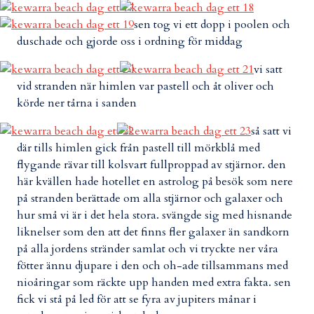
sen tog vi ett dopp i poolen och
duschade och gjorde oss i ordning för middag
vi satt
vid stranden när himlen var pastell och åt oliver och
körde ner tårna i sanden
så satt vi
där tills himlen gick från pastell till mörkblå med
flygande rävar till kolsvart fullproppad av stjärnor. den
här kvällen hade hotellet en astrolog på besök som nere
på stranden berättade om alla stjärnor och galaxer och
hur små vi är i det hela stora. svängde sig med hisnande
liknelser som den att det finns fler galaxer än sandkorn
på alla jordens stränder samlat och vi tryckte ner våra
fötter ännu djupare i den och oh-ade tillsammans med
nioåringar som räckte upp handen med extra fakta. sen
fick vi stå på led för att se fyra av jupiters månar i