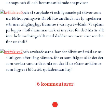
+ snaps och öl och hemmasnickrade snapsvisor
och så surplade vi och lyssnade på skivor som
nu förhoppningsvis får bli lite använda när lp-spelaren
står mer tillgängligt framme i vår nya tv-bänk. 75 spänn
på loppis i loftahammar tack så mycket för det! här är allt
inte helt iordningställt med sladdar osv men visst ser det
fint ut ändå?
och avokadosarna har det blivit små träd av nu
slutligen efter lång väntan. för er som frågat så är det det
som verkar vara tricket när en ska få ur rötter ur kärnor
som ligger i blöt: tid. tjofaderittan hej!
6 kommentarer