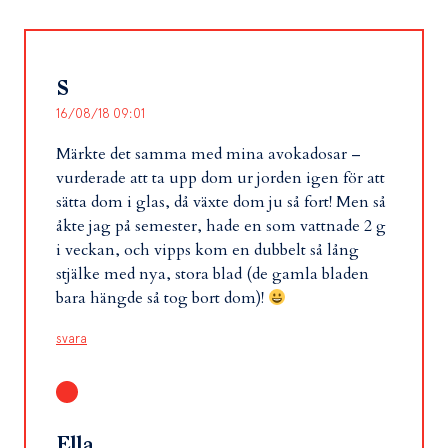
S
16/08/18 09:01
Märkte det samma med mina avokadosar –
vurderade att ta upp dom ur jorden igen för att
sätta dom i glas, då växte dom ju så fort! Men så
åkte jag på semester, hade en som vattnade 2 g
i veckan, och vipps kom en dubbelt så lång
stjälke med nya, stora blad (de gamla bladen
bara hängde så tog bort dom)!
svara
Ella