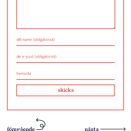
föregående
nästa