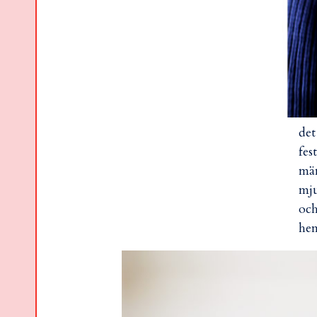
det
fes
män
mju
och
hem