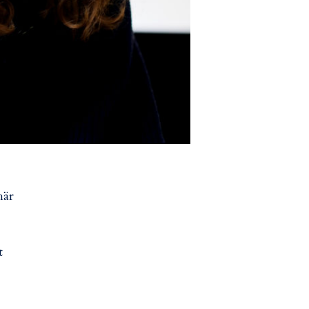
här
t