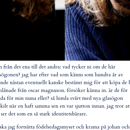
 från det ena till det andra: vad tycker ni om de här
sögonen? jag har efter vad som känns som hundra år av
ande nästan eventuellt kanske bestämt mig för att köpa de 
lånade från oscar magnuson. försöker känna in. är de för
da för min nuna eller? så himla svårt med nya glasögon
skilt när en haft samma sen en var sjutton innan. jag tror at
 ser det som en så stark identitetsbärare.
ska jag fortsätta födelsedagsmyset och krama på johan och