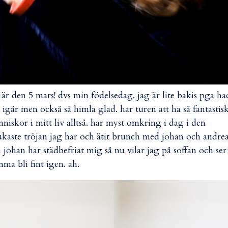
 är den 5 mars! dvs min födelsedag. jag är lite bakis pga ha
t igår men också så himla glad. har turen att ha så fantastis
niskor i mitt liv alltså. har myst omkring i dag i den
kaste tröjan jag har och ätit brunch med johan och andre
 johan har städbefriat mig så nu vilar jag på soffan och ser
ma bli fint igen. ah.