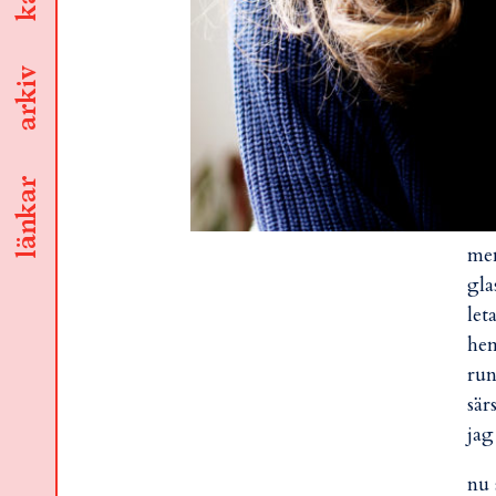
arkiv
länkar
men
gla
let
hem
run
sär
jag
nu 