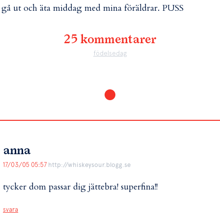
 gå ut och äta middag med mina föräldrar. PUSS
25 kommentarer
födelsedag
anna
17/03/05 05:57
http://whiskeysour.blogg.se
tycker dom passar dig jättebra! superfina!!
svara