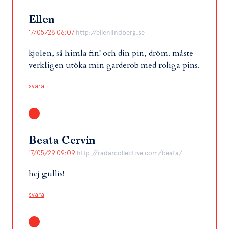
Ellen
17/05/28 06:07
http://ellenlindberg.se
kjolen, så himla fin! och din pin, dröm. måste
verkligen utöka min garderob med roliga pins.
svara
Beata Cervin
17/05/29 09:09
http://radarcollective.com/beata/
hej gullis!
svara