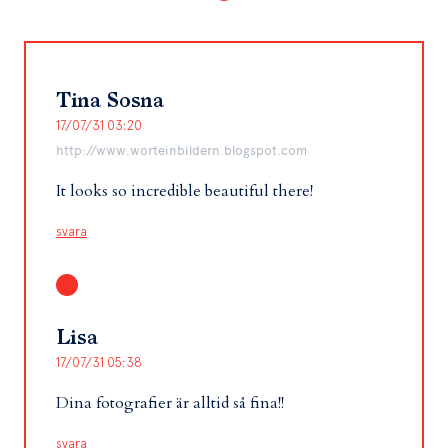
Tina Sosna
17/07/31 03:20
http://www.worteinbildern.blogspot.com
It looks so incredible beautiful there!
svara
Lisa
17/07/31 05:38
Dina fotografier är alltid så fina!!
svara