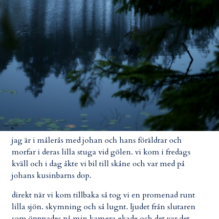
jag är i målerås med johan och hans föräldrar och
morfar i deras lilla stuga vid gölen. vi kom i fredags
kväll och i dag åkte vi bil till skåne och var med på
johans kusinbarns dop.
direkt när vi kom tillbaka så tog vi en promenad runt
lilla sjön. skymning och så lugnt. ljudet från slutaren
som öppnades på min kamera ekade och det var det