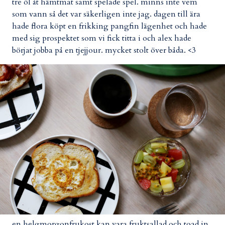
tre öl åt hämtmat samt spelade spel. minns inte vem
som vann så det var säkerligen inte jag. dagen till ära
hade flora köpt en frikking pangfin lägenhet och hade
med sig prospektet som vi fick titta i och alex hade
börjat jobba på en tjejjour. mycket stolt över båda. <3
en helgmorgonfrukost kan vara fruktsallad och toad in