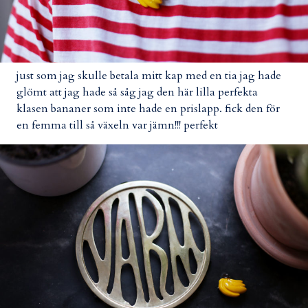
just som jag skulle betala mitt kap med en tia jag hade
glömt att jag hade så såg jag den här lilla perfekta
klasen bananer som inte hade en prislapp. fick den för
en femma till så växeln var jämn!!! perfekt