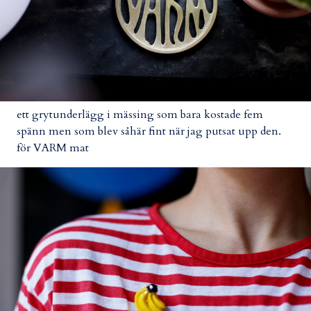
ett grytunderlägg i mässing som bara kostade fem
spänn men som blev såhär fint när jag putsat upp den.
för VARM mat