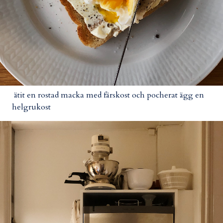
ätit en rostad macka med färskost och pocherat ägg en
helgrukost