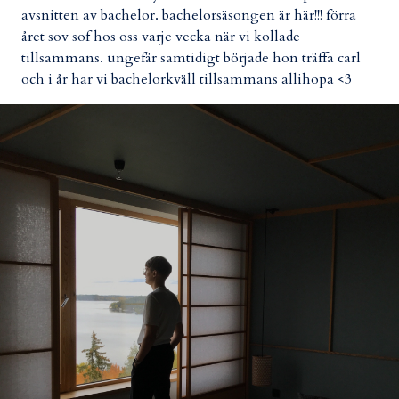
avsnitten av bachelor. bachelorsäsongen är här!!! förra
året sov sof hos oss varje vecka när vi kollade
tillsammans. ungefär samtidigt började hon träffa carl
och i år har vi bachelorkväll tillsammans allihopa <3