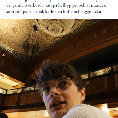
de gamla överkörda. satt på kalhygget och åt matsäck
som rolf packat ned. kaffe och bulle och äggmacka