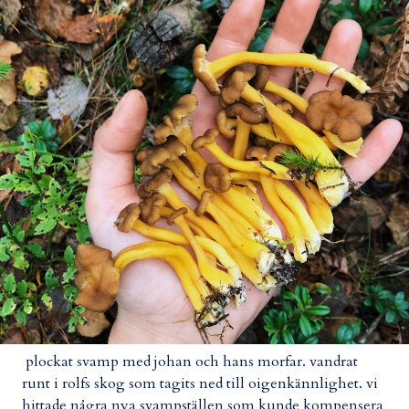
plockat svamp med johan och hans morfar. vandrat
runt i rolfs skog som tagits ned till oigenkännlighet. vi
hittade några nya svampställen som kunde kompensera