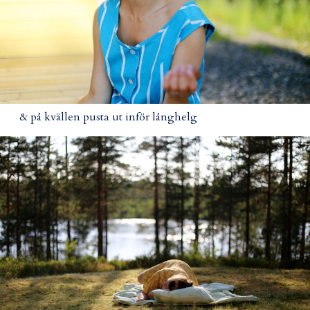
& på kvällen pusta ut inför långhelg