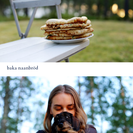
baka naanbröd