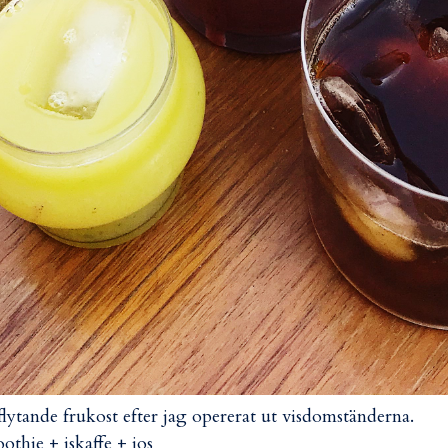
flytande frukost efter jag opererat ut visdomständerna.
othie + iskaffe + jos