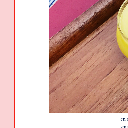
en 
smo