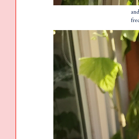
and
fre