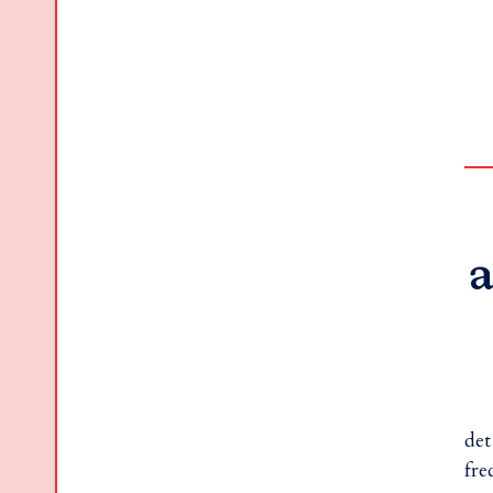
a
det
fre