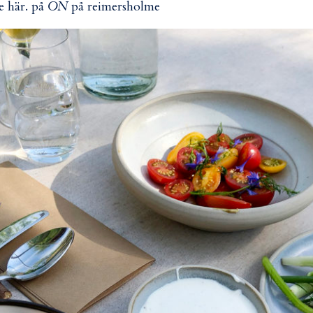
e här. på
ÖN
på reimersholme