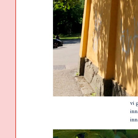
vi 
inn
inn