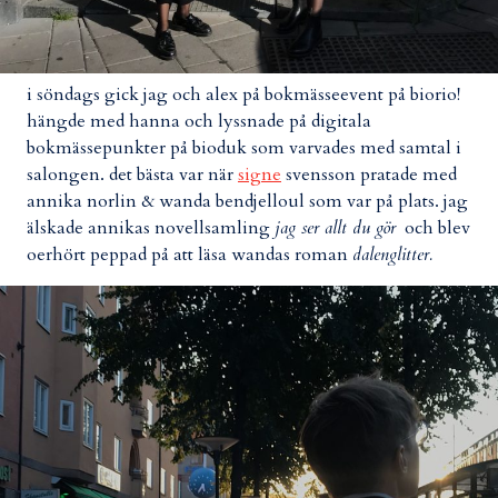
i söndags gick jag och alex på bokmässeevent på biorio!
hängde med hanna och lyssnade på digitala
bokmässepunkter på bioduk som varvades med samtal i
salongen. det bästa var när
signe
svensson pratade med
annika norlin & wanda bendjelloul som var på plats. jag
älskade annikas novellsamling
jag ser allt du gör
och blev
oerhört peppad på att läsa wandas roman
dalenglitter.