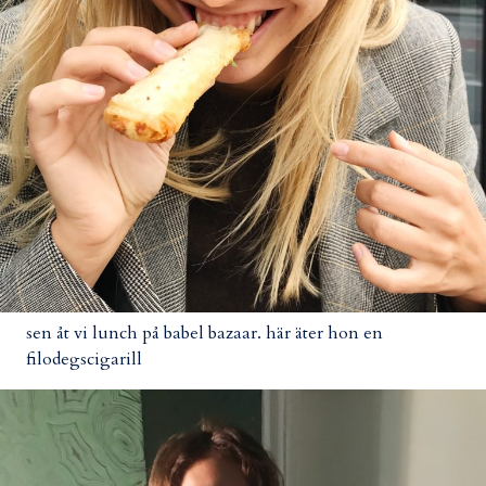
sen åt vi lunch på babel bazaar. här äter hon en
filodegscigarill