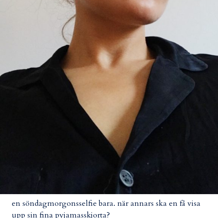
en söndagmorgonsselfie bara. när annars ska en få visa
upp sin fina pyjamasskjorta?