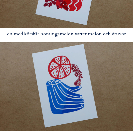
en med körsbär honungsmelon vattenmelon och druvor