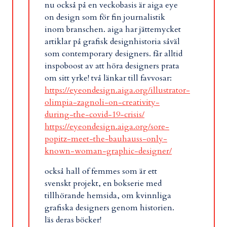
nu också på en veckobasis är aiga eye
on design som för fin journalistik
inom branschen. aiga har jättemycket
artiklar på grafisk designhistoria såväl
som contemporary designers. får alltid
inspoboost av att höra designers prata
om sitt yrke! två länkar till favvosar:
https://eyeondesign.aiga.org/illustrator-
olimpia-zagnoli-on-creativity-
during-the-covid-19-crisis/
https://eyeondesign.aiga.org/sore-
popitz-meet-the-bauhauss-only-
known-woman-graphic-designer/
också hall of femmes som är ett
svenskt projekt, en bokserie med
tillhörande hemsida, om kvinnliga
grafiska designers genom historien.
läs deras böcker!