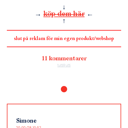
↓
→
köp dem här
←
↑
slut på reklam för min egen produkt/webshop
11 kommentarer
tuttifrutti
Simone
20/10/28 10:52