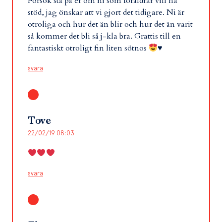
Försök stå på er om ni som föräldrar vill ha
stöd, jag önskar att vi gjort det tidigare. Ni är
otroliga och hur det än blir och hur det än varit
så kommer det bli så j-kla bra. Grattis till en
fantastiskt otroligt fin liten sötnos
♥️
svara
Tove
22/02/19 08:03
svara