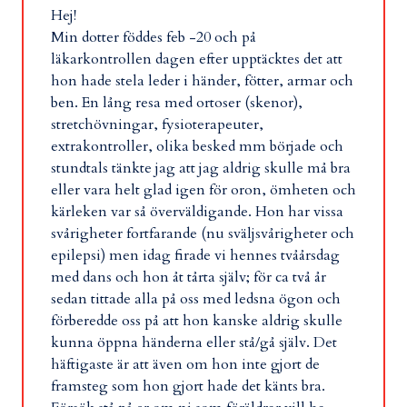
Hej!
Min dotter föddes feb -20 och på
läkarkontrollen dagen efter upptäcktes det att
hon hade stela leder i händer, fötter, armar och
ben. En lång resa med ortoser (skenor),
stretchövningar, fysioterapeuter,
extrakontroller, olika besked mm började och
stundtals tänkte jag att jag aldrig skulle må bra
eller vara helt glad igen för oron, ömheten och
kärleken var så överväldigande. Hon har vissa
svårigheter fortfarande (nu sväljsvårigheter och
epilepsi) men idag firade vi hennes tvåårsdag
med dans och hon åt tårta själv; för ca två år
sedan tittade alla på oss med ledsna ögon och
förberedde oss på att hon kanske aldrig skulle
kunna öppna händerna eller stå/gå själv. Det
häftigaste är att även om hon inte gjort de
framsteg som hon gjort hade det känts bra.