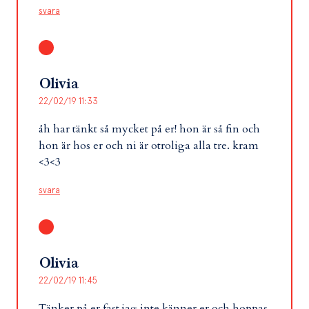
svara
Olivia
22/02/19 11:33
åh har tänkt så mycket på er! hon är så fin och
hon är hos er och ni är otroliga alla tre. kram
<3<3
svara
Olivia
22/02/19 11:45
Tänker på er fast jag inte känner er och hoppas