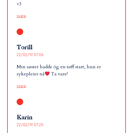
<3
svara
Torill
22/02/19 07:06
Min søster hadde óg en tøff start, hun er
sykepleier nå
Ta vare!
svara
Karin
22/02/19 07:20