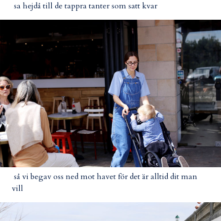
sa hejdå till de tappra tanter som satt kvar
så vi begav oss ned mot havet för det är alltid dit man
vill