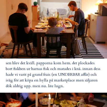
sen blev det kväll. papporna kom hem. det plockades
bort fiskben ur barnas fisk och matades i knä. innan dess
hade vi varit på grand frais (en UNDERBAR affär) och
iväg för att köpa en hylla på marketplace men säljaren
dök aldrig upp. men nu. lite lugn.