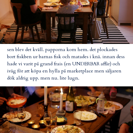
sen blev det kväll. papporna kom hem. det plockades
bort fiskben ur barnas fisk och matades i knä. innan dess
hade vi varit på grand frais (en UNDERBAR affär) och
iväg för att köpa en hylla på marketplace men säljaren
dök aldrig upp. men nu. lite lugn.