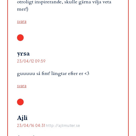
otroligt inspirerande, skulle gärna vilja veta
mer!)
svara
yrsa
23/04/12 09:59
guuuuu så fint! längtar efter er <3
svara
Ajli
23/04/16 04:31
http://ajlimuller.se