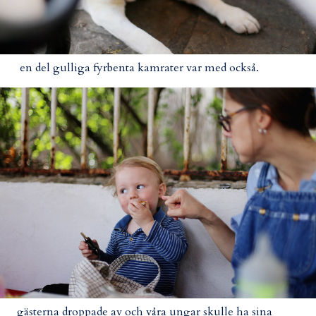
en del gulliga fyrbenta kamrater var med också.
gästerna droppade av och våra ungar skulle ha sina