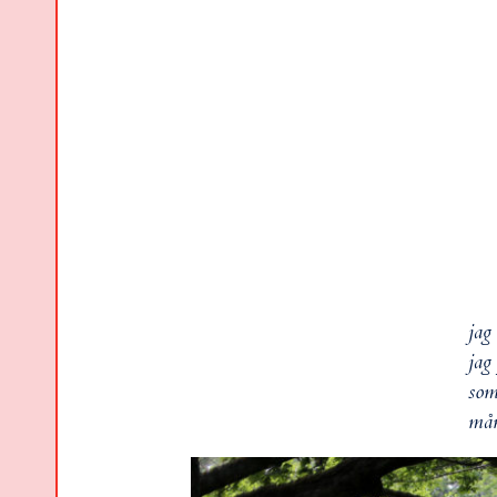
jag
jag
som
mån