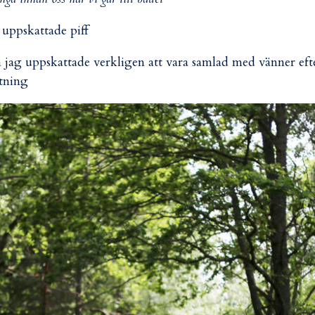
 uppskattade piff
 jag uppskattade verkligen att vara samlad med vänner eft
tning