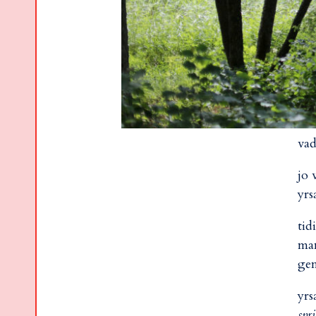
vad
jo 
yrs
tid
man
gem
yrs
spr