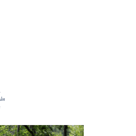
.
rån
a