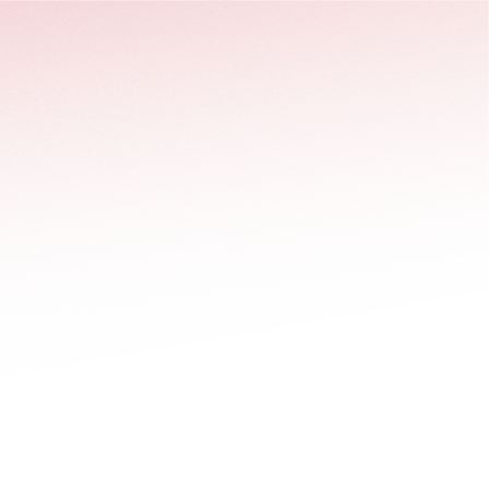
stäng