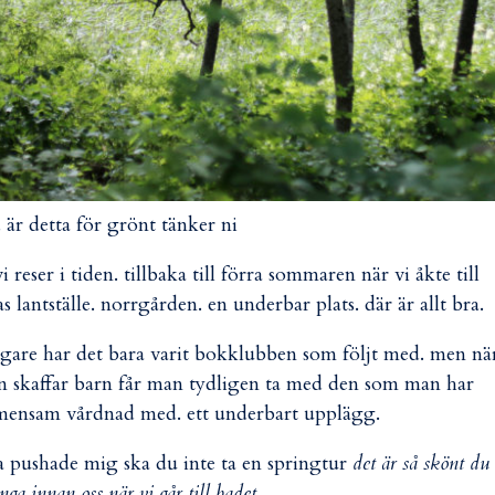
 är detta för grönt tänker ni
vi reser i tiden. tillbaka till förra sommaren när vi åkte till
as lantställe. norrgården. en underbar plats. där är allt bra.
igare har det bara varit bokklubben som följt med. men nä
 skaffar barn får man tydligen ta med den som man har
ensam vårdnad med. ett underbart upplägg.
a pushade mig ska du inte ta en springtur
det är så skönt du
inga innan oss när vi går till badet