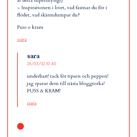
är detta supermysigt)
– Inspirationen i livet, vad fastnar du för i
flödet, vad skärmdumpar du?
Puss o kram
svara
sara
26/03/02 10:40
underbart! tack för tipsen och peppen!
jag sparar dem till nästa bloggtorka!
PUSS & KRAM!
svara