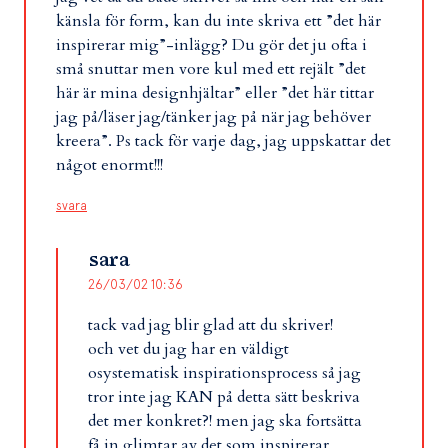
känsla för form, kan du inte skriva ett ”det här
inspirerar mig”-inlägg? Du gör det ju ofta i
små snuttar men vore kul med ett rejält ”det
här är mina designhjältar” eller ”det här tittar
jag på/läser jag/tänker jag på när jag behöver
kreera”. Ps tack för varje dag, jag uppskattar det
något enormt!!!
svara
sara
26/03/02 10:36
tack vad jag blir glad att du skriver!
och vet du jag har en väldigt
osystematisk inspirationsprocess så jag
tror inte jag KAN på detta sätt beskriva
det mer konkret?! men jag ska fortsätta
få in glimtar av det som inspirerar