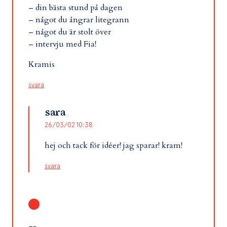
– din bästa stund på dagen
– något du ångrar litegrann
– något du är stolt över
– intervju med Fia!
Kramis
svara
sara
26/03/02 10:38
hej och tack för idéer! jag sparar! kram!
svara