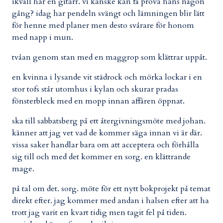
ikväll har en gitarr. vi kanske kan få prova hans någon
gång? idag har pendeln svängt och lämningen blir lätt
för henne med planer men desto svårare för honom
med napp i mun.
tvåan genom stan med en maggrop som klättrar uppåt.
en kvinna i lysande vit städrock och mörka lockar i en
stor tofs står utomhus i kylan och skurar pradas
fönsterbleck med en mopp innan affären öppnat.
ska till sabbatsberg på ett återgivningsmöte med johan.
känner att jag vet vad de kommer säga innan vi är där.
vissa saker handlar bara om att acceptera och förhålla
sig till och med det kommer en sorg. en klättrande
mage.
på tal om det. sorg. möte för ett nytt bokprojekt på temat
direkt efter. jag kommer med andan i halsen efter att ha
trott jag varit en kvart tidig men tagit fel på tiden.