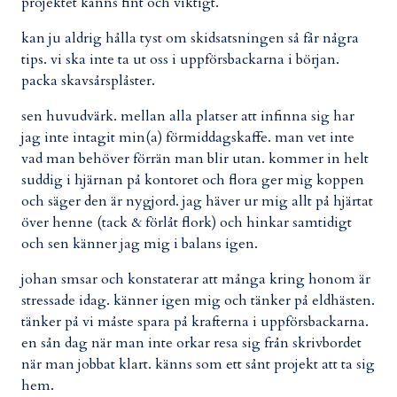
projektet känns fint och viktigt.
kan ju aldrig hålla tyst om skidsatsningen så får några
tips. vi ska inte ta ut oss i uppförsbackarna i början.
packa skavsårsplåster.
sen huvudvärk. mellan alla platser att infinna sig har
jag inte intagit min(a) förmiddagskaffe. man vet inte
vad man behöver förrän man blir utan. kommer in helt
suddig i hjärnan på kontoret och flora ger mig koppen
och säger den är nygjord. jag häver ur mig allt på hjärtat
över henne (tack & förlåt flork) och hinkar samtidigt
och sen känner jag mig i balans igen.
johan smsar och konstaterar att många kring honom är
stressade idag. känner igen mig och tänker på eldhästen.
tänker på vi måste spara på krafterna i uppförsbackarna.
en sån dag när man inte orkar resa sig från skrivbordet
när man jobbat klart. känns som ett sånt projekt att ta sig
hem.