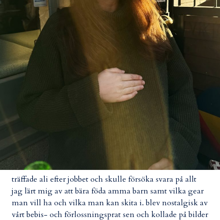
träffade ali efter jobbet och skulle försöka svara på allt
jag lärt mig av att bära föda amma barn samt vilka gear
man vill ha och vilka man kan skita i. blev nostalgisk av
vårt bebis- och förlossningsprat sen och kollade på bilder