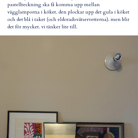
pastellteckning ska få komma upp mellan
vägglamporna i köket. den plockar upp det gula i köket
och det blå i taket (och eldoradovåtservetterna). men blir
det för mycket. vi tänker lite till.