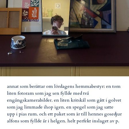
annat som berättar om lördagens hemmabestyr: en tom
liten fotoram som jag sen fyllde med två
engångskamerabilder. en liten kritskål som gått i golvet
som jag limmade ihop igen. en spegel som jag satte
upp i pias rum. och ett paket som är till hennes gosedjur
alfons som fyllde år i helgen. helt perfekt inslaget av p.