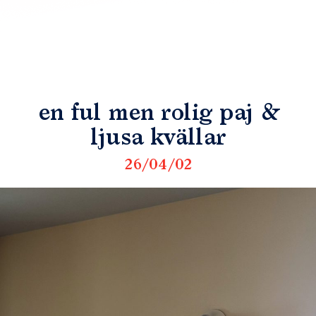
en ful men rolig paj &
ljusa kvällar
26/04/02