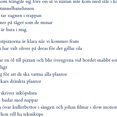
som trängde sig före oss så vi nästan inte kom med står i k
l tunnelbanehissen
 tar vagnen i trappan
ner på tåget som de missar
 är bara i mig
tpizzorna är klara när vi kommer fram
 har valt oliver på deras för det gillar ola
ar en öl till pizzan och blir övergivna vid bordet snabbt s
ligt
g för att de ska vattna alla plantor
ckars dränkta plantor
 skriver inköpslista
 badar med nappar
 övar kullerbyttor i sängen och johan filmar i slow motio
 hon vill ha tekniktips