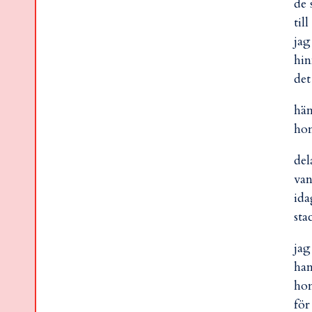
de 
til
jag
hin
det
häm
hon
del
van
ida
sta
jag
han
hon
för