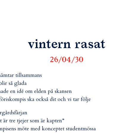
vintern rasat
26/04/30
hämtar tillsammans
blir så glada
hade en idé om elden på skansen
föriskompis ska också dit och vi tar följe
rgårdsfärjan
t är tre tjejer som är kapten”
pisens möte med konceptet studentmössa