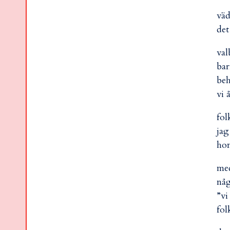
väd
det
val
bar
be
vi 
fol
jag
hon
me
någ
”vi
fol