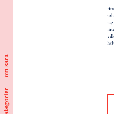
tit
joh
jag
int
vil
hel
om sara
kategorier