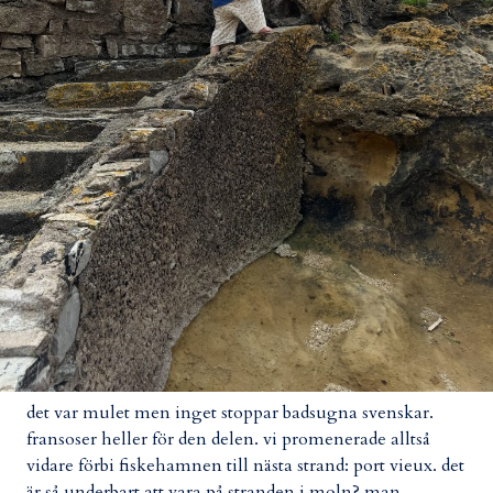
det var mulet men inget stoppar badsugna svenskar.
fransoser heller för den delen. vi promenerade alltså
vidare förbi fiskehamnen till nästa strand: port vieux. det
är så underbart att vara på stranden i moln? man