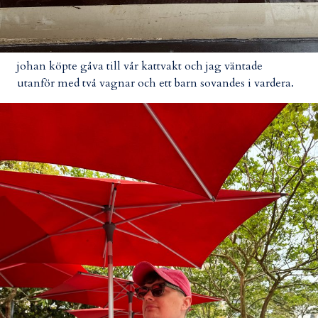
johan köpte gåva till vår kattvakt och jag väntade
utanför med två vagnar och ett barn sovandes i vardera.