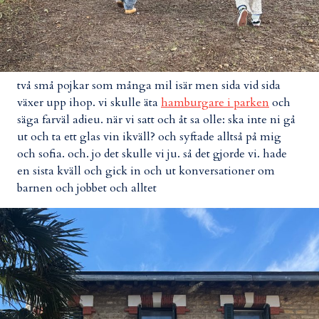
två små pojkar som många mil isär men sida vid sida
växer upp ihop. vi skulle äta
hamburgare i parken
och
säga farväl adieu. när vi satt och åt sa olle: ska inte ni gå
ut och ta ett glas vin ikväll? och syftade alltså på mig
och sofia. och. jo det skulle vi ju. så det gjorde vi. hade
en sista kväll och gick in och ut konversationer om
barnen och jobbet och alltet