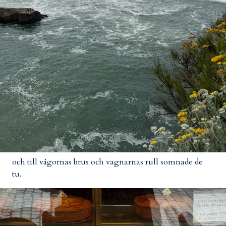
och till vågornas brus och vagnarnas rull somnade de
tu.