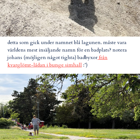
detta som gick under namnet blå lagunen. måste vara
världens mest insäljande namn för en badplats? notera
johans (möjligen något tighta) badbyxor
från
kvarglömt-lådan i bunge simhall
:’)