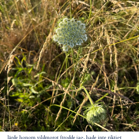
lärde honom vildmorot (trodde jag. hade inte riktigt