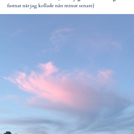
fastnat när jag kollade nån minut senare)