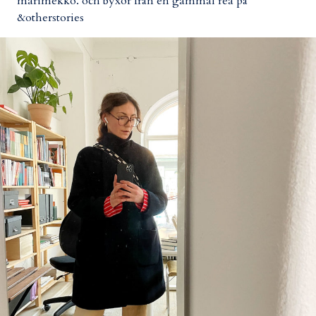
marimekko. och byxor från en gammal rea på
&otherstories