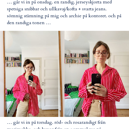
… går vi in på onsdag. en randig. jerseyskjorta med
spetsiga snibbar och ullkavaj/kofta + svarta jeans.
sömnig stämning på mig och archie på kontoret. och på
den randiga tonen …
… går vi in på torsdag. röd- och rosarandigt från