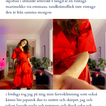
skjortan i utmärkt ärmvidd + längd är en vintage
marimekko via emmaus. tandkrämsfläck inte vintage
den är från samma morgon
i lördags tog jag på mig min favvoklänning som också
känns lite japansk due to snittet och skärpet. jag och
johan lagade sushi och tempura och drack sake och