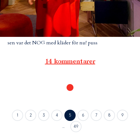
sen var det NOG med kläder för nu! puss
14 kommentarer
1
2
3
4
5
6
7
8
9
…
49