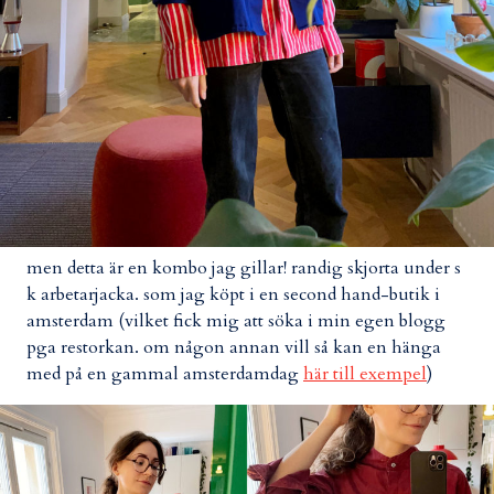
men detta är en kombo jag gillar! randig skjorta under s
k arbetarjacka. som jag köpt i en second hand-butik i
amsterdam (vilket fick mig att söka i min egen blogg
pga restorkan. om någon annan vill så kan en hänga
med på en gammal amsterdamdag
här till exempel
)