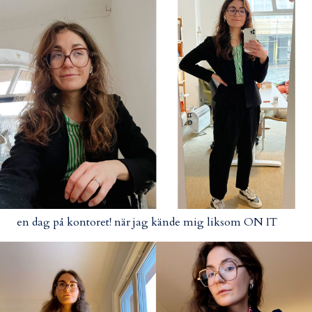
en dag på kontoret! när jag kände mig liksom ON IT