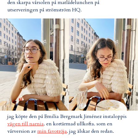
den skarpa vårsolen på matlådelunchen på
utserveringen på strömström HQ.
jag köpte den på Emilia Bergmark Jiménez instaloppis
vägen till narnia
. en kortärmad ullkofta. som en
vårversion av
min favotröja
. jag älskar den redan.