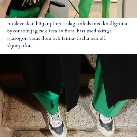
modeveckan börjar på en tisdag. inleds med knallgröna
byxor som jag fick ärva av flora. bärs med skitiga
glasögon vasas flora och fauna-tischa och blå
skjortjacka.