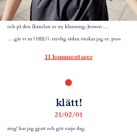
och på den (känslan av ny klänning-)tonen …
… går vi in I HELG. trevlig sådan önskar jag er. puss
11 kommentarer
klätt!
21/02/01
mig! har jag gjort och gör varje dag.