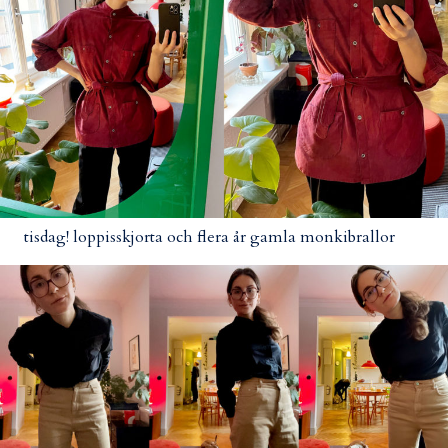
tisdag! loppisskjorta och flera år gamla monkibrallor