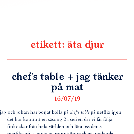
etikett:
äta djur
chef’s table + jag tänker
på mat
16/07/19
jag och johan har börjat kolla på
chef’s table
på netflix igen.
det har kommit en säsong 2 i serien där vi får följa
finkockar från hela världen och lära oss deras
matfilosofi. + njuta av minutiöst vackert upplagda