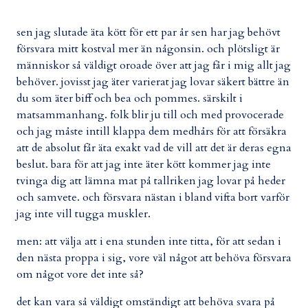
sen jag slutade äta kött för ett par år sen har jag behövt
försvara mitt kostval mer än någonsin. och plötsligt är
människor så väldigt oroade över att jag får i mig allt jag
behöver. jovisst jag äter varierat jag lovar säkert bättre än
du som äter biff och bea och pommes. särskilt i
matsammanhang. folk blir ju till och med provocerade
och jag måste intill klappa dem medhårs för att försäkra
att de absolut får äta exakt vad de vill att det är deras egna
beslut. bara för att jag inte äter kött kommer jag inte
tvinga dig att lämna mat på tallriken jag lovar på heder
och samvete. och försvara nästan i bland vifta bort varför
jag inte vill tugga muskler.
men: att välja att i ena stunden inte titta, för att sedan i
den nästa proppa i sig, vore väl något att behöva försvara
om något vore det inte så?
det kan vara så väldigt omständigt att behöva svara på