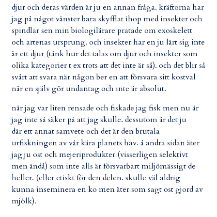
djur och deras värden är ju en annan fråga. kräftorna har
jag på något vänster bara skyfflat ihop med insekter och
spindlar sen min biologilärare pratade om exoskelett
och artenas ursprung. och insekter har en ju lärt sig inte
är ett djur (tänk hur det talas om djur och insekter som
olika kategorier t ex trots att det inte är så). och det blir så
svårt att svara när någon ber en att försvara sitt kostval
när en själv gör undantag och inte är absolut.
när jag var liten rensade och fiskade jag fisk men nu är
jag inte så säker på att jag skulle. dessutom är det ju
där ett annat samvete och det är den brutala
urfiskningen av vår kära planets hav. å andra sidan äter
jag ju ost och mejeriprodukter (visserligen selektivt
men ändå) som inte alls är försvarbart miljömässigt de
heller. (eller etiskt för den delen. skulle väl aldrig
kunna inseminera en ko men äter som sagt ost gjord av
mjölk).