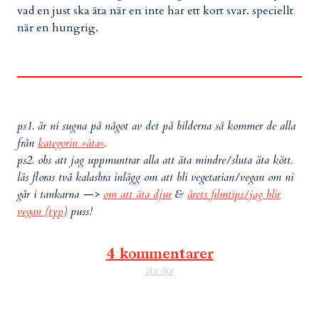
vad en just ska äta när en inte har ett kort svar. speciellt
när en hungrig.
ps1. är ni sugna på något av det på bilderna så kommer de alla
från
kategorin »äta«
.
ps2. obs att jag uppmuntrar alla att äta mindre/sluta äta kött.
läs floras två kalasbra inlägg om att bli vegetarian/vegan om ni
går i tankarna —>
om att äta djur
&
årets filmtips/jag blir
vegan (typ)
puss!
4 kommentarer
äta djur