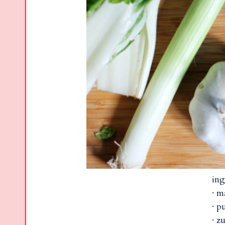
ing
· m
· p
· z