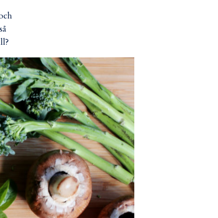
 och
så
ll?