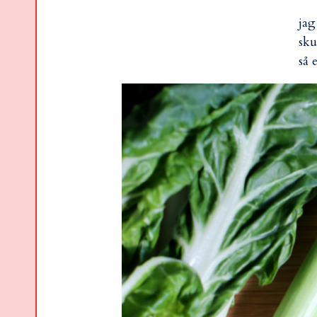
jag
sku
så 