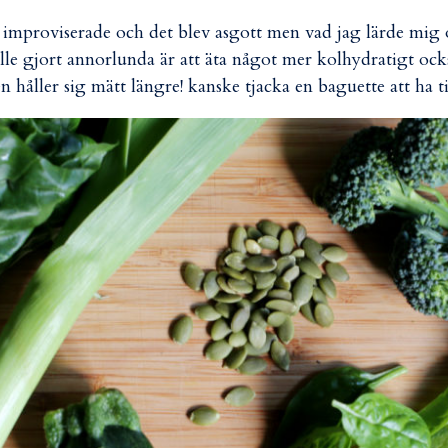
 improviserade och det blev asgott men vad jag lärde mig
lle gjort annorlunda är att äta något mer kolhydratigt ock
en håller sig mätt längre! kanske tjacka en baguette att ha ti