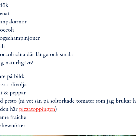
itlök
penat
pumpakärnor
roccoli
kogschampinjoner
ili
roccoli såna där långa och smala
gg naturligtvis!
nte på bild:
assa olivolja
alt & peppar
öd pesto (ni vet sån på soltorkade tomater som jag brukar 
l den här
pizzatoppingen
)
reme fraiche
ashewnötter