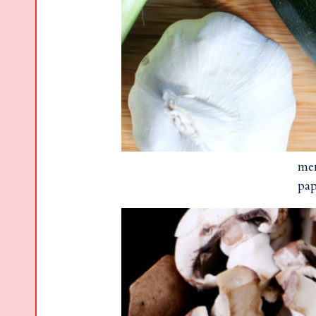
men
pap