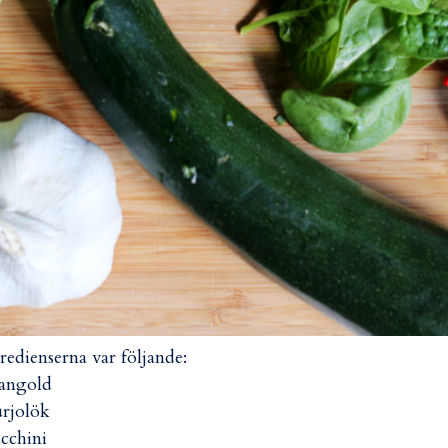
redienserna var följande:
angold
urjolök
ucchini