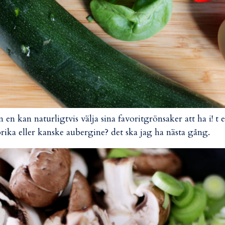
 en kan naturligtvis välja sina favoritgrönsaker att ha i! t 
rika eller kanske aubergine? det ska jag ha nästa gång.