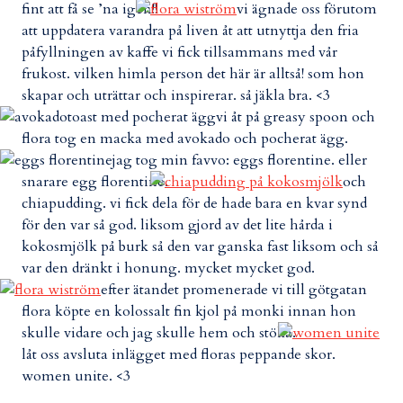
fint att få se ’na igen!!
vi ägnade oss förutom
att uppdatera varandra på liven åt att utnyttja den fria
påfyllningen av kaffe vi fick tillsammans med vår
frukost. vilken himla person det här är alltså! som hon
skapar och uträttar och inspirerar. så jäkla bra. <3
vi åt på greasy spoon och
flora tog en macka med avokado och pocherat ägg.
jag tog min favvo: eggs florentine. eller
snarare egg florentine.
och
chiapudding. vi fick dela för de hade bara en kvar synd
för den var så god. liksom gjord av det lite hårda i
kokosmjölk på burk så den var ganska fast liksom och så
var den dränkt i honung. mycket mycket god.
efter ätandet promenerade vi till götgatan
flora köpte en kolossalt fin kjol på monki innan hon
skulle vidare och jag skulle hem och stöka.
låt oss avsluta inlägget med floras peppande skor.
women unite. <3