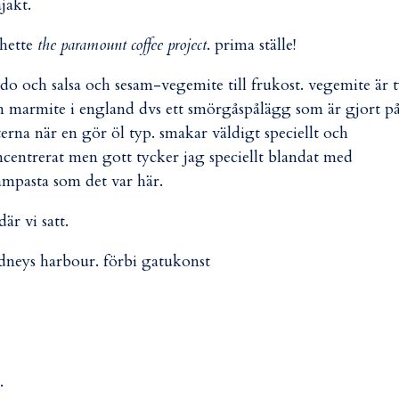
ajakt.
 hette
the paramount coffee project
. prima ställe!
do och salsa och sesam-vegemite till frukost. vegemite är 
 marmite i england dvs ett smörgåspålägg som är gjort p
terna när en gör öl typ. smakar väldigt speciellt och
centrerat men gott tycker jag speciellt blandat med
ampasta som det var här.
där vi satt.
dneys harbour. förbi gatukonst
.