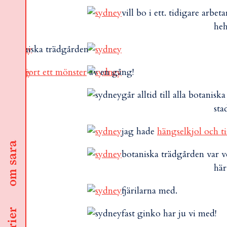
vill bo i ett. tidigare arbe
he
n botaniska trädgården
m jag
gjort ett mönster
av en gång!
går alltid till alla botanisk
sta
jag hade
hängselkjol och ti
om sara
botaniska trädgården var ve
här
fjärilarna med.
fast ginko har ju vi med!