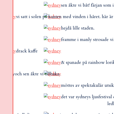
sen åkte vi båt! färjan som 
vi satt i solen på kanten med vinden i håret. här 
hejdå lille staden.
framme i manly strosade vi 
drack kaffe
& spanade på rainbow lorik
och sen åkte vi tillbaka.
möttes av spektakulär utsi
det var sydneys ljusfestival
led