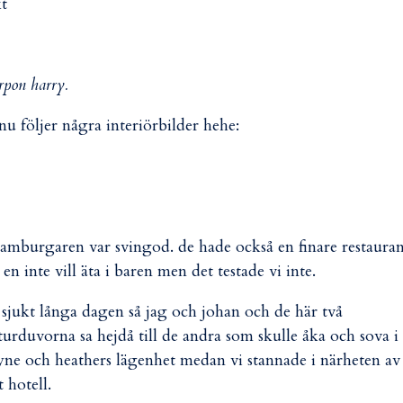
kt
rpon harry.
å nu följer några interiörbilder hehe:
 hamburgaren var svingod. de hade också en finare restaura
en inte vill äta i baren men det testade vi inte.
en sjukt långa dagen så jag och johan och de här två
turduvorna sa hejdå till de andra som skulle åka och sova i
ne och heathers lägenhet medan vi stannade i närheten av
t hotell.