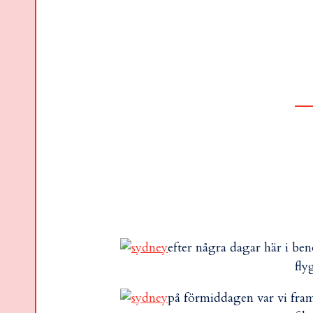
efter några dagar här i beno
fly
på förmiddagen var vi fram