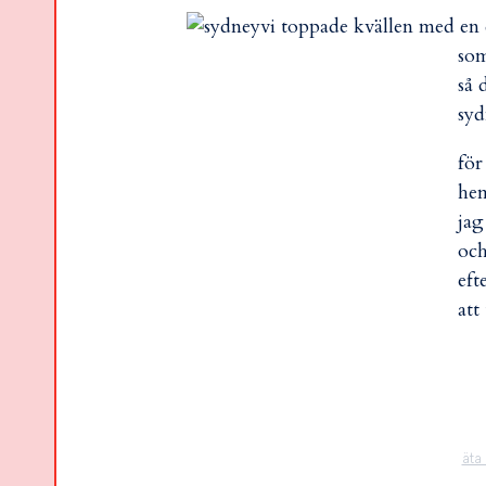
vi toppade kvällen med en
som
så 
syd
för
hem
jag
och
eft
att
äta 