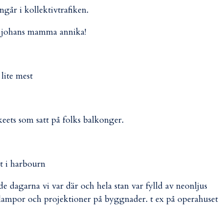
ingår i kollektivtrafiken.
är johans mamma annika!
lite mest
eets som satt på folks balkonger.
kt i harbourn
 de dagarna vi var där och hela stan var fylld av neonljus
lampor och projektioner på byggnader. t ex på operahuset