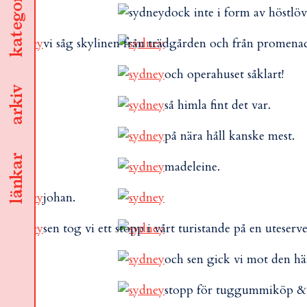
kategorier
dock inte i form av höstlöv 
vi såg skylinen från trädgården och från promena
och operahuset såklart!
arkiv
så himla fint det var.
på nära håll kanske mest.
länkar
madeleine.
johan.
sen tog vi ett stopp i vårt turistande på en uteser
och sen gick vi mot den här
stopp för tuggummiköp &