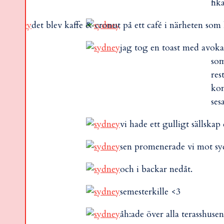
fik
det blev kaffe & cronut på ett café i närheten som
jag tog en toast med avoka
som
res
kon
ses
vi hade ett gulligt sällskap 
sen promenerade vi mot sy
och i backar nedåt.
semesterkille <3
åh:ade över alla terasshusen