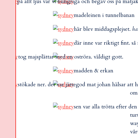
anat lite på allt ljus var vi hungriga och begav oss på matja
madeleinen i tunnelbanan
här blev middagsplejset.
ha
där inne var riktigt fint. s
och jag tog majsplättar med en oströra. väldigt gott.
madden & erkan
stökade ner. det var jättegod mat johan hälsar att
om 
sen var alla trötta efter d
tur
way
vår