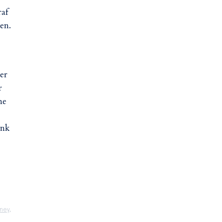
raf
en.
er
r
me
änk
ney
,