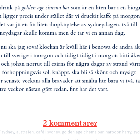
 drink på
golden age cinema bar
som är en liten bar i en biog
 ligger precis under stället där vi druckit kaffe på morgon
det var ju en fin liten ihopknytelse av sydneydagen. två till
neydagar skulle komma men de tar vi en annan dag.
 nu ska jag sova! klockan är kväll här i benowa de andra åk
 till sverige i morgon och tidigt tidigt i morgon bitti åke
 och johan norrut till cairns för några dagar av strand vär
 förhoppningsvis sol. knäppt. ska bli så skönt och mysigt
er senaste veckans alla bravader att smälta lite bara vi två. t
 tre veckor nästan gått redan. fint har det vart.
2 kommentarer
i sydney
,
australien
,
café i sydney
,
golden age cinema bar
,
harpoon harry
,
syd