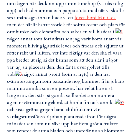
om dagen när det kom upp i min timehop (<– obs rolig
app) och bad mamma och pappa att ta med när vi skulle
ses i måndags. innan hade vi ett
lövet-bord från ikea
men det här är bättre storlek för soffrukostar och plats för
ormbunke och elefantöra och saker en vill bläddra i. <3
något annat som förändrats sen jag varit borta är att vår
monstera blivit gigantisk lever och frodas och skjuter ut
rötter rakt ut i luften. vet inte riktigt var den ska få vara
pga breder ut sig så det känns som att den slår i något
var jag än placerar den. den får ta över golvet tills
vidare.
något annat grönt (som är nytt) är den här
svärmorstungan som passande nog kommer från johans
mamma annika som en present. har velat ha en så
länge nu. den står på gamla soffbordet som numera
agerar svärmorstungebord. så himla fin tack annika. <3
och sista gröna grejen bara: chilifrukter i vårt
vardagsrumsfönster! johan planterade frön för några
månader sen som nu växt upp har flera gröna frukter
som tynger de arma bladen och ungefär tjugo blommor