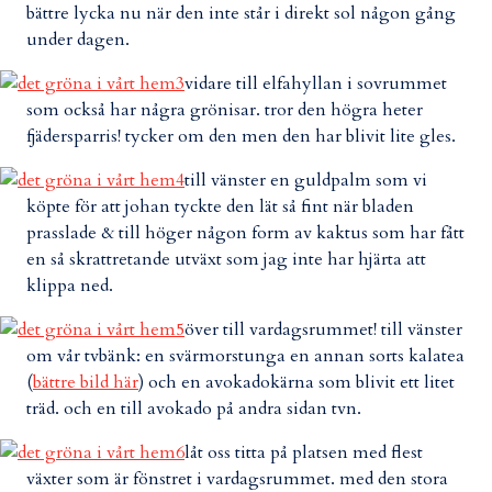
bättre lycka nu när den inte står i direkt sol någon gång
under dagen.
vidare till elfahyllan i sovrummet
som också har några grönisar. tror den högra heter
fjädersparris! tycker om den men den har blivit lite gles.
till vänster en guldpalm som vi
köpte för att johan tyckte den lät så fint när bladen
prasslade & till höger någon form av kaktus som har fått
en så skrattretande utväxt som jag inte har hjärta att
klippa ned.
över till vardagsrummet! till vänster
om vår tvbänk: en svärmorstunga en annan sorts kalatea
(
bättre bild här
) och en avokadokärna som blivit ett litet
träd. och en till avokado på andra sidan tvn.
låt oss titta på platsen med flest
växter som är fönstret i vardagsrummet. med den stora