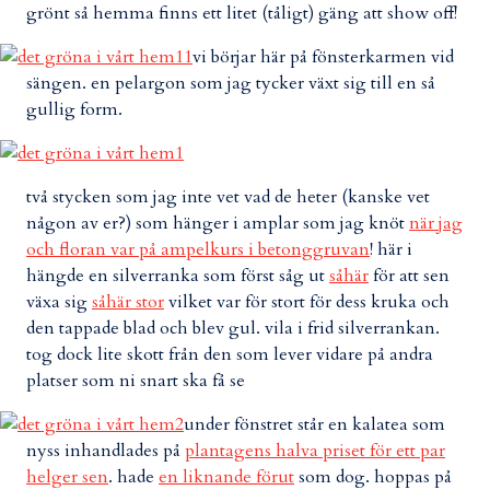
grönt så hemma finns ett litet (tåligt) gäng att show off!
vi börjar här på fönsterkarmen vid
sängen. en pelargon som jag tycker växt sig till en så
gullig form.
två stycken som jag inte vet vad de heter (kanske vet
någon av er?) som hänger i amplar som jag knöt
när jag
och floran var på ampelkurs i betonggruvan
! här i
hängde en silverranka som först såg ut
såhär
för att sen
växa sig
såhär stor
vilket var för stort för dess kruka och
den tappade blad och blev gul. vila i frid silverrankan.
tog dock lite skott från den som lever vidare på andra
platser som ni snart ska få se
under fönstret står en kalatea som
nyss inhandlades på
plantagens halva priset för ett par
helger sen
. hade
en liknande förut
som dog. hoppas på