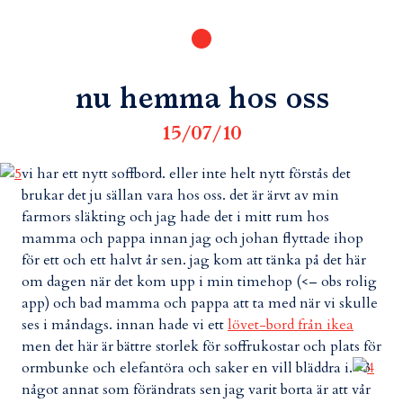
nu hemma hos oss
15/07/10
vi har ett nytt soffbord. eller inte helt nytt förstås det
brukar det ju sällan vara hos oss. det är ärvt av min
farmors släkting och jag hade det i mitt rum hos
mamma och pappa innan jag och johan flyttade ihop
för ett och ett halvt år sen. jag kom att tänka på det här
om dagen när det kom upp i min timehop (<– obs rolig
app) och bad mamma och pappa att ta med när vi skulle
ses i måndags. innan hade vi ett
lövet-bord från ikea
men det här är bättre storlek för soffrukostar och plats för
ormbunke och elefantöra och saker en vill bläddra i. <3
något annat som förändrats sen jag varit borta är att vår