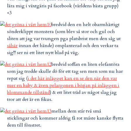
lära mig i växtgäris på facebook (världens bästa grupp)
<3
bredvid den en helt obarmhärtigt
sönderklippt monstera (som blev så stor och gul och
sliten att jag var tvungen pga platsbrist men den såg ut
såhär
innan det hände) omplanterad och den verkar ta
sig!!! ser ni ett litet nytt blad på väg.
bredvid soffan en liten elefantöra
som jag trodde skulle dö för ett tag sen men som nu har
repat sig (
i det här inlägget kan en se den när den var
mer en baby & även pelargonen i början på inläggen i
blommande tillstånd
) & ett litet träd av något slag jag
tror att det är en fikus.
mellan dem står två små
sticklingar och kommer aldrig få rot måste kanske flytta
dem till fönstret.