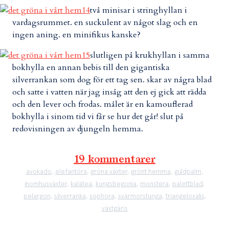
två minisar i stringhyllan i
vardagsrummet. en suckulent av något slag och en
ingen aning. en minifikus kanske?
slutligen på krukhyllan i samma
bokhylla en annan bebis till den gigantiska
silverrankan som dog för ett tag sen. skar av några blad
och satte i vatten när jag insåg att den ej gick att rädda
och den lever och frodas. målet är en kamouflerad
bokhylla i sinom tid vi får se hur det går! slut på
redovisningen av djungeln hemma.
19 kommentarer
avokado
,
elefantöra
,
gröna växter
,
grönt hemma
,
guldpalm
,
inomhusväxter
,
kalatea
,
kungsbegonia
,
monstera
,
palettblad
,
pelargon
,
silverranka
,
sophora
,
svärmorstunga
,
triangeloxalis
,
växtgäris