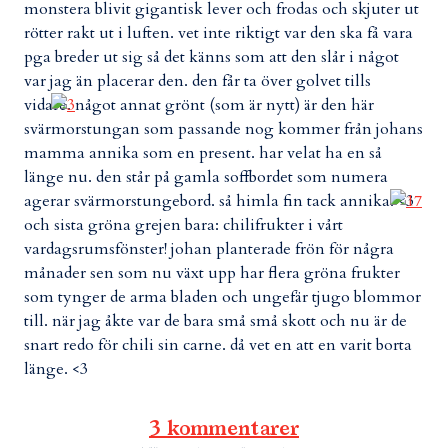
monstera blivit gigantisk lever och frodas och skjuter ut
rötter rakt ut i luften. vet inte riktigt var den ska få vara
pga breder ut sig så det känns som att den slår i något
var jag än placerar den. den får ta över golvet tills
vidare.
något annat grönt (som är nytt) är den här
svärmorstungan som passande nog kommer från johans
mamma annika som en present. har velat ha en så
länge nu. den står på gamla soffbordet som numera
agerar svärmorstungebord. så himla fin tack annika. <3
och sista gröna grejen bara: chilifrukter i vårt
vardagsrumsfönster! johan planterade frön för några
månader sen som nu växt upp har flera gröna frukter
som tynger de arma bladen och ungefär tjugo blommor
till. när jag åkte var de bara små små skott och nu är de
snart redo för chili sin carne. då vet en att en varit borta
länge. <3
3 kommentarer