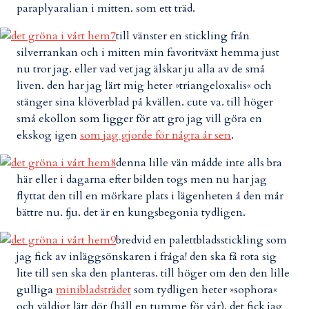
paraplyaralian i mitten. som ett träd.
till vänster en stickling från
silverrankan och i mitten min favoritväxt hemma just
nu tror jag. eller vad vet jag älskar ju alla av de små
liven. den har jag lärt mig heter »triangeloxalis« och
stänger sina klöverblad på kvällen. cute va. till höger
små ekollon som ligger för att gro jag vill göra en
ekskog igen
som jag gjorde för några år sen
.
denna lille vän mådde inte alls bra
här eller i dagarna efter bilden togs men nu har jag
flyttat den till en mörkare plats i lägenheten å den mår
bättre nu. fju. det är en kungsbegonia tydligen.
bredvid en palettbladsstickling som
jag fick av inläggsönskaren i fråga! den ska få rota sig
lite till sen ska den planteras. till höger om den den lille
gulliga
minibladsträdet
som tydligen heter »sophora«
och väldigt lätt dör (håll en tumme för vår). det fick jag