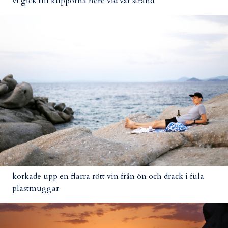
vi gick till klipporna nere vid vår strand
korkade upp en flarra rött vin från ön och drack i fula
plastmuggar