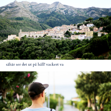
såhär ser det ut på håll! vackert va