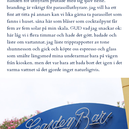
handen för uthyrarn prutade med sig själv hehe.
branding är viktigt för parasolluthyrare. jag vill ha ett
fint att titta på annars kan vi lika gärna ta parasollet som
fanns i huset. såna här som blåser som cocktailpynt får
fem av fem solar på min skala. GUD vad jag snackar ok:
här låg vi i flera timmar och hade det gött. badade och
läste om vartannat. jag läste tripprapporter av tone
shunnesson och gick och köpte oss espresso och glass
som smälte längsmed mina underarmar bara på vägen
från kiosken. men det var bara att bada bort det igen i det
varma vattnet så det gjorde inget naturligtvis.