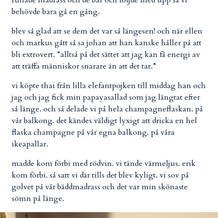
rullade madrass och de bar och följde med upp så vi
behövde bara gå en gång.
blev så glad att se dem det var så längesen! och när ellen
och markus gått så sa johan att han kanske håller på att
bli extrovert. ”alltså på det sättet att jag kan få energi av
att träffa människor snarare än att det tar.”
vi köpte thai från lilla elefantpojken till middag han och
jag och jag fick min papayasallad som jag längtat efter
så länge. och så delade vi på hela champagneflaskan. på
vår balkong. det kändes väldigt lyxigt att dricka en hel
flaska champagne på vår egna balkong. på våra
ikeapallar.
madde kom förbi med rödvin. vi tände värmeljus. erik
kom förbi. så satt vi där tills det blev kyligt. vi sov på
golvet på vår bäddmadrass och det var min skönaste
sömn på länge.