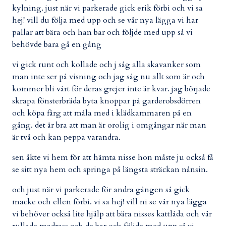
kylning. just när vi parkerade gick erik förbi och vi sa
hej! vill du följa med upp och se vår nya lägga vi har
pallar att bära och han bar och följde med upp så vi
behövde bara gå en gång
vi gick runt och kollade och j såg alla skavanker som
man inte ser på visning och jag såg nu allt som är och
kommer bli vårt för deras grejer inte är kvar. jag började
skrapa fönsterbräda byta knoppar på garderobsdörren
och köpa färg att måla med i klädkammaren på en
gång. det är bra att man är orolig i omgångar när man
är två och kan peppa varandra.
sen åkte vi hem för att hämta nisse hon måste ju också få
se sitt nya hem och springa på längsta sträckan nånsin.
och just när vi parkerade för andra gången så gick
macke och ellen förbi. vi sa hej! vill ni se vår nya lägga
vi behöver också lite hjälp att bära nisses kattlåda och vår