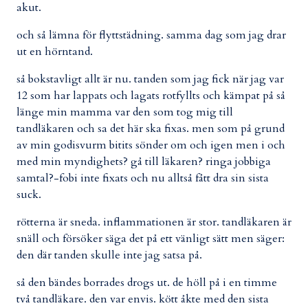
akut.
och så lämna för flyttstädning. samma dag som jag drar
ut en hörntand.
så bokstavligt allt är nu. tanden som jag fick när jag var
12 som har lappats och lagats rotfyllts och kämpat på så
länge min mamma var den som tog mig till
tandläkaren och sa det här ska fixas. men som på grund
av min godisvurm bitits sönder om och igen men i och
med min myndighets? gå till läkaren? ringa jobbiga
samtal?-fobi inte fixats och nu alltså fått dra sin sista
suck.
rötterna är sneda. inflammationen är stor. tandläkaren är
snäll och försöker säga det på ett vänligt sätt men säger:
den där tanden skulle inte jag satsa på.
så den bändes borrades drogs ut. de höll på i en timme
två tandläkare. den var envis. kött åkte med den sista