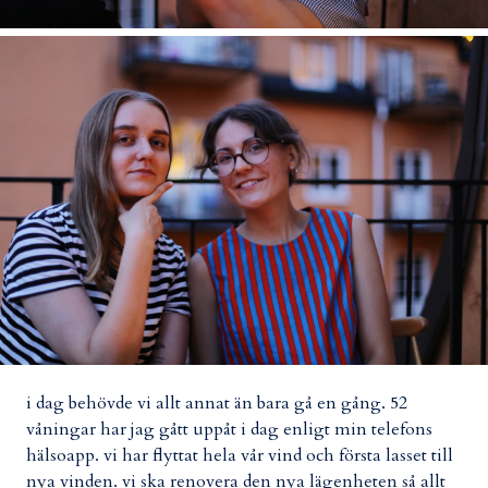
i dag behövde vi allt annat än bara gå en gång. 52
våningar har jag gått uppåt i dag enligt min telefons
hälsoapp. vi har flyttat hela vår vind och första lasset till
nya vinden. vi ska renovera den nya lägenheten så allt