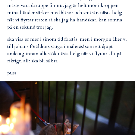
måste vara däruppe för nu. jag är helt mör i kroppen
mina händer värker med blåsor och småsår. nästa helg
när vi flyttar resten så ska jag ha handskar. kan somna
på en sekund tror jag.
ska visa er mer i sinom tid förstås. men i morgon åker vi
till johans föräldrars stuga i målerås! som ett djupt
andetag innan allt stök nästa helg när vi flyttar allt på
riktigt. allt ska bli så bra
puss