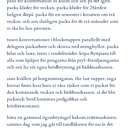
paus för konfirmation av kusin och sen på det igen.
packa kläder för veckan. packa kläder för 25årsfest
helgen därpå. packa för en semester i kroatien om två
veckor. och sen slutligen packa för de två månader som
vi ska bo hos päronen.
tusen konversationer i blocketappen parallellt med
delegera packarbete och skruva ned stringhyllor. packa
bilar och lasta. tetris i vindsförrådet. köpa flyttpizza till
alla som hjälper för pengarna från pryl-försäljningarna
och sen ha vår egna brödbrytning på bäddmadrassen.
sista kvällen på borgmästargatan. the last supper. inga
knivar finns kvar bara vi våra väskor som vi packat för
den kommande veckan och bäddmadrassen. så det blir
picknick: bröd hummus jordgubbar och
körsbärstomater.
hitta en gammal ögonbrynsgel bakom tvättmaskinen.
samma dag som jag går till tandläkaren för nu är det