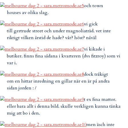
och town
houses av olika slag.
vi gick
till gertrude street och under magnoliaträd. vet inte
riktigt vilken årstid de hade? vår? höst? nåväl
vi kikade i
butiker. finns fina sådana i kvarteren (dvs fitzroy) som vi
var i.
dock tråkigt
om en hittar inredning en gillar när en är på andra
sidan jorden : /
t ex fina mattor.
eller bara allt i denna bild. skulle verkligen kunna tänka
mig att bo i den.
men äsch inte