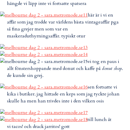
hängde vi läpp inte vi fortsatte spatsera
här är i vi en
affär som jag trodde var världens bästa vintageaffär pga
så fina grejer men som var en
maskeraduthyrningsaffär. typiskt otur
vi tog en paus i
allt fönstershoppande med donut och kaffe på
donut shop
.
de kunde sin grej.
sen fortsatte vi
kika i butiker. jag hittade en keps som jag tyckte johan
skulle ha men han trivdes inte i den vilken osis
till lunch åt
vi tacos! och drack jarritos! gott