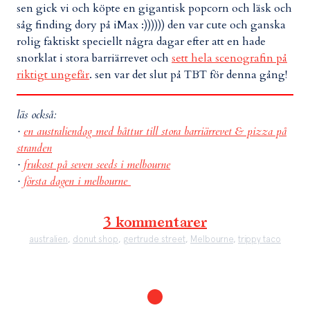
sen gick vi och köpte en gigantisk popcorn och läsk och
såg finding dory på iMax :)))))) den var cute och ganska
rolig faktiskt speciellt några dagar efter att en hade
snorklat i stora barriärrevet och
sett hela scenografin på
riktigt ungefär
. sen var det slut på TBT för denna gång!
läs också:
·
en australiendag med båttur till stora barriärrevet & pizza på
stranden
·
frukost på seven seeds i melbourne
·
första dagen i melbourne
3 kommentarer
australien
,
donut shop
,
gertrude street
,
Melbourne
,
trippy taco