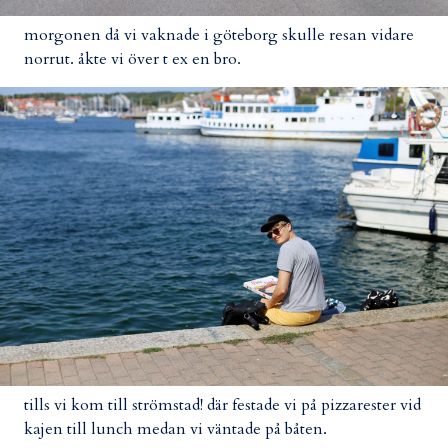
morgonen då vi vaknade i göteborg skulle resan vidare
norrut. åkte vi över t ex en bro.
tills vi kom till strömstad! där festade vi på pizzarester vid
kajen till lunch medan vi väntade på båten.