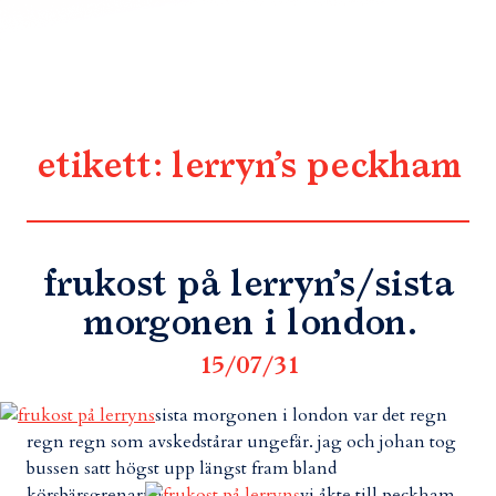
etikett:
lerryn’s peckham
frukost på lerryn’s/sista
morgonen i london.
15/07/31
sista morgonen i london var det regn
regn regn som avskedstårar ungefär. jag och johan tog
bussen satt högst upp längst fram bland
körsbärsgrenarna.
vi åkte till peckham