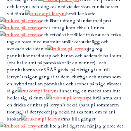
och lerryns och slog oss ned vid det stora runda bordet
vid fönstret
beställde kaffe
och läste tidning blandat med prat.
efter ett tag kom ebba + linnea
och erika! vi beställde frukost och erika
tog en toast med marmite smält ost stekt ägg och
avokado vid sidan om.
jag tog
pannkakor med sirap och banan och adderade halloumi
(obs halloumi på pannkakor är en winner). och
pannkakorna var SÅÅÅ goda. på riktigt går ni till
lerryn’s någon gång så ta dem. fluffiga och nästan som
en hybrid mellan pannkaka och scones på någe vänster.
så goda.
linnea tog en macka som inte
heller såg så dum ut.
på kvällarna kan
en dricka drinkar på lerryn’s också (bara på sommaren
tror jag) så det tycker jag också ni ska testa om ni är i
krokarna.
fina lilla gänget
fick lite gråt i ögat nu när jag gjorde det