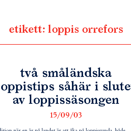
etikett:
loppis orrefors
två småländska
loppistips såhär i slute
av loppissäsongen
15/09/03
dition när en är på landet är att åka på loppisrunda. både