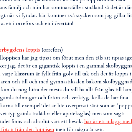
ans familj och min har sommarställe i småland så det är där
gt när vi fyndat. här kommer två stycken som jag gillar li
ra. en i orrefors och en i överum!
rrbygdens loppis
(orrefors)
lloppisen har jag tipsat om förut men den tåls att tipsas ig
ker jag. det är en gigantisk loppis i en gammal skolbyggn
 varje klassrum är fyllt från golv till tak och det är loppis i
laren och till och med gymnastiksalen bakom skolbyggnad
 kan du nog hitta det mesta du vill ha allt från glas till la
l gamla tidningar och foton och verktyg. kolla de här fina
karna till exempel! det är lite överprisat sånt som är *poppi
 vet typ gamla trälådor eller apoteksglas) men som sagt:
udet finns och absolut värt ett besök.
här är ett inlägg me
r foton från den loppisen
men för några år sen.