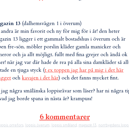
gazin 13
(dalhemsvägen 1 i överum)
 andra är min favorit och ny för mig för i år! den heter
azin 13 ligger i ett gammalt bostadshus i överum och är
en fre-sön. möbler porslin kläder gamla manicker och
eror och ja allt möjligt. fullt med fina grejer och ändå ok
ser! när jag var där hade de rea på alla sina damkläder så all
tade en tjuga styck (
t ex toppen jag har på mig i det här
ägget
och
kavajen i det här
) och det fanns mycket fint.
 jag några smålänska loppisrävar som läser? har ni några ti
vad jag borde spana in nästa år? krampuss!
6 kommentarer
oppis orrefors
,
loppis överum
,
loppis småland
,
magazin 13
,
norrbygdens lopp