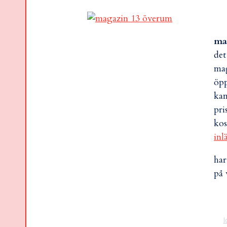
ma
det
mag
öpp
kam
pri
kos
inl
har
på 
l