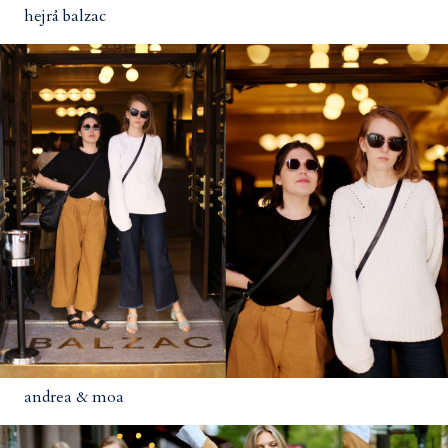
hejrå balzac
andrea & moa